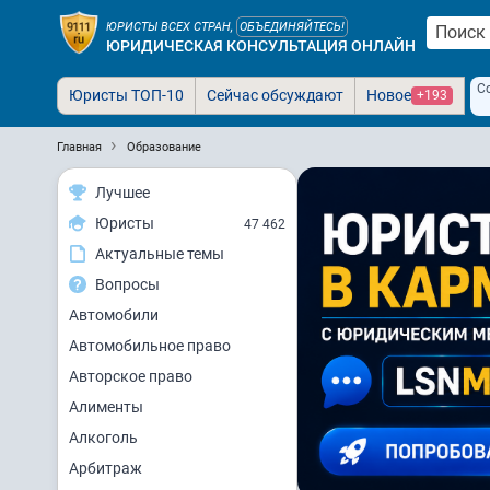
ЮРИСТЫ ВСЕХ СТРАН,
ОБЪЕДИНЯЙТЕСЬ!
ЮРИДИЧЕСКАЯ КОНСУЛЬТАЦИЯ ОНЛАЙН
С
Юристы ТОП-10
Сейчас обсуждают
Новое
+193
Главная
Образование
Лучшее
Юристы
47 462
Актуальные темы
Вопросы
Автомобили
Автомобильное право
Авторское право
Алименты
Алкоголь
Арбитраж