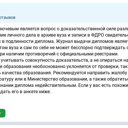
а
 отзывов
лючевым является вопрос о доказательственной силе раз
ие личного дела в архиве вуза и записи в ФДРО свидетель
х в подлинности диплома. Журнал выдачи дипломов являе
ом вуза и сам по себе не может бесспорно подтверждать 
при наличии противоречий с официальными реестрами.
учитывать совокупность доказательств, а не опираться н
е образования необоснованно уклоняется от проверки, так
ь качества образования. Рекомендуется направить жалобу
туру или в Министерство образовании, а также обратитьс
знании диплома недействительным. Если у вас есть похож
дать его в анкете ниже.
у