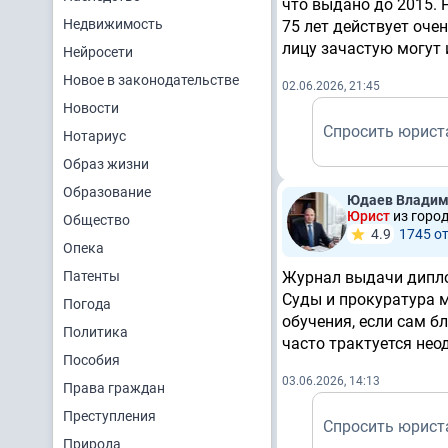
что выдано до 2015. 
Недвижимость
75 лет действует оче
лицу зачастую могут
Нейросети
Новое в законодательстве
02.06.2026, 21:45
Новости
Спросить юрист
Нотариус
Образ жизни
Образование
Юдаев Владим
Юрист
из горо
Общество
4.9
1745 о
Опека
Патенты
Журнал выдачи дипло
Суды и прокуратура 
Погода
обучения, если сам б
Политика
часто трактуется нео
Пособия
03.06.2026, 14:13
Права граждан
Преступления
Спросить юрист
Природа