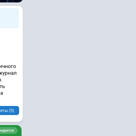
личного
 журнал
.
ть
ма
еты (5)
ндуется