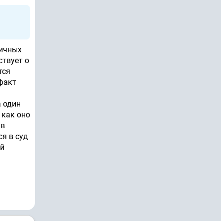
личных
ствует о
тся
факт
а один
 как оно
 в
я в суд
ий