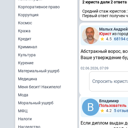
2 юристa дали 2 ответa
Корпоративное право
Средний стаж юристов: 
Коррупция
Первый ответ получен ч
Космос
Малых Андрей
Кража
Юрист
из горо
Кредит
4.5
68194 
Криминал
Абстракный ворос, вс
Культура
Ваше утверждение бу
Курение
02.06.2026, 07:09
Материальный ущерб
Медицина
Спросить юрист
Меня бесит! Накипело!
Мода
Владимир
Моральный ущерб
Пользователь
4.2
5 отзы
МФЦ
Налоги
Если диплом выдан до
Наследство