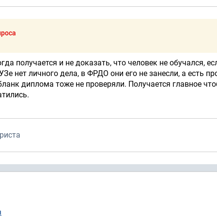
проса
гда получается и не доказать, что человек не обучался, ес
е нет личного дела, в ФРДО они его не занесли, а есть пр
бланк диплома тоже не проверяли. Получается главное чт
атились.
риста
я