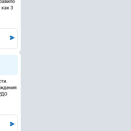
Правило
 как 3
ти.
ождения
ФРДО