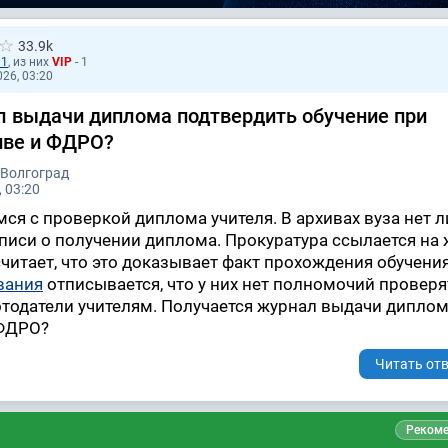
33.9k
11
, из них
VIP
- 1
026, 03:20
 выдачи диплома подтвердить обучение при
хиве и ФДРО?
 Волгоград
 03:20
мся с проверкой диплома учителя. В архивах вуза нет 
аписи о получении диплома. Прокуратура ссылается на
читает, что это доказывает факт прохождения обучения
вания
отписывается, что у них нет полномочий проверя
отодатели учителям. Получается журнал выдачи дипло
 ФДРО?
Читать отв
Рекоме