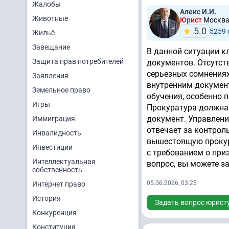
Жалобы
Алекс И.И.
Животные
Юрист
Москв
5.0
5259
Жильё
Завещание
В данной ситуации к
Защита прав потребителей
документов. Отсутств
серьезных сомнения
Заявления
внутренним документ
Земельное право
обучения, особенно 
Игры
Прокуратура должна 
документ. Управлени
Иммиграция
отвечает за контрол
Инвалидность
вышестоящую прокура
Инвестиции
с требованием о при
Интеллектуальная
вопрос, вы можете за
собственность
05.06.2026, 03:25
Интернет право
История
Задать вопрос юрист
Конкуренция
Конституция