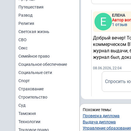
Путешествия
Развод
ЕЛЕНА
Автор во
Религия
1 отзыв
Светская жизнь
Добрый вечер! То
СВО
коммерческом ВУЗ
Секс
журнал выдачи, 
Семейное право
журнал был, док
Социальное обеспечение
08.06.2026, 22:04
Социальные сети
Спорт
Спросить ю
Страхование
Строительство
Суд
Похожие темы:
Таможня
Проверка диплома
Технологии
Выдача диплома
Управление образовани
Трудовое право