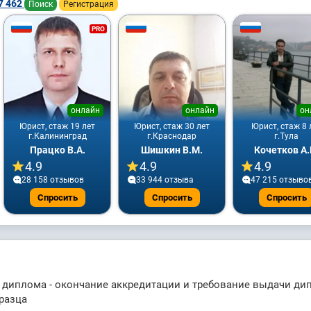
7 462
Поиск
Регистрация
PRO
онлайн
онлайн
он
Юрист, стаж 19 лет
Юрист, стаж 30 лет
Юрист, стаж 8 
г.Калининград
г.Краснодар
г.Тула
Працко В.А.
Шишкин В.М.
Кочетков А.
4.9
4.9
4.9
28 158 отзывов
33 944 отзывa
47 215 отзыво
Спросить
Спросить
Спросить
 диплома - окончание аккредитации и требование выдачи ди
разца