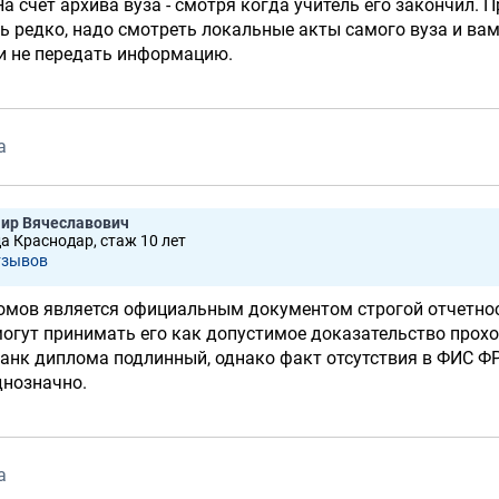
На счёт архива вуза - смотря когда учитель его закончил. 
нь редко, надо смотреть локальные акты самого вуза и вам
 и не передать информацию.
а
ир Вячеславович
да Краснодар, стаж 10 лет
тзывов
мов является официальным документом строгой отчетнос
могут принимать его как допустимое доказательство прох
ланк диплома подлинный, однако факт отсутствия в ФИС 
днозначно.
а