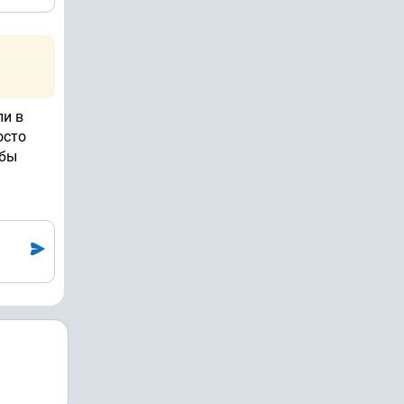
ли в
осто
обы