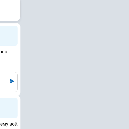
нно -
ему всё,