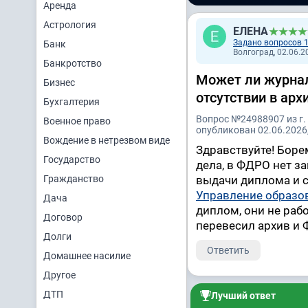
Аренда
Астрология
ЕЛЕНА
Задано вопросов 
Банк
Волгоград, 02.06.2
Банкротство
Может ли журнал
Бизнес
отсутствии в ар
Бухгалтерия
Вопрос №24988907 из г.
Военное право
опубликован 02.06.2026,
Вождение в нетрезвом виде
Здравствуйте! Боре
Государство
дела, в ФДРО нет з
Гражданство
выдачи диплома и с
Управление образо
Дача
диплом, они не раб
Договор
перевесил архив и
Долги
Ответить
Домашнее насилие
Другое
ДТП
Лучший ответ