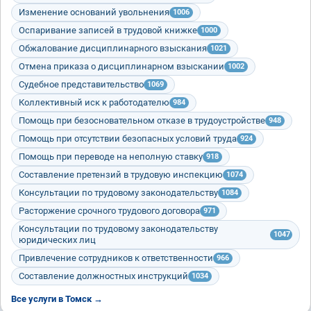
Изменение оснований увольнения
1006
Оспаривание записей в трудовой книжке
1000
Обжалование дисциплинарного взыскания
1021
Отмена приказа о дисциплинарном взыскании
1002
Судебное представительство
1069
Коллективный иск к работодателю
984
Помощь при безосновательном отказе в трудоустройстве
948
Помощь при отсутствии безопасных условий труда
924
Помощь при переводе на неполную ставку
918
Составление претензий в трудовую инспекцию
1074
Консультации по трудовому законодательству
1084
Расторжение срочного трудового договора
971
Консультации по трудовому законодательству
1047
юридических лиц
Привлечение сотрудников к ответственности
966
Составление должностных инструкций
1034
Все услуги в Томск →