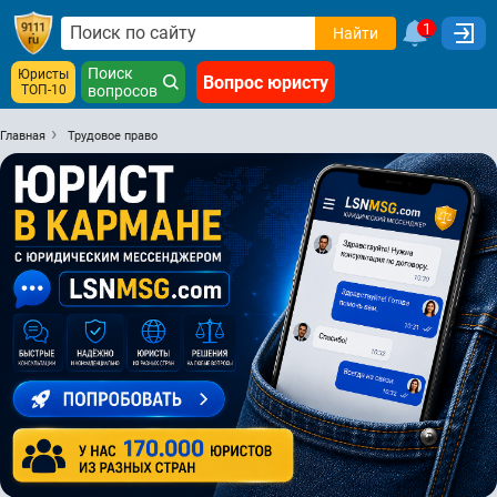
1
Найти
Поиск
Юристы
Вопрос юристу
ТОП-10
вопросов
Главная
Трудовое право