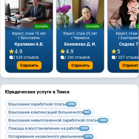
онлайн
онлайн
Юрист, стаж 15 лет
Юрист, стаж 25 лет
Юрист, стаж 
г.Ярославль
г.Черкесск
г.Екатерин
Крапивин А.В.
Бекижева Д. И.
Седова Т
4.9
4.9
5
2 628 отзывов
2 240 отзывов
1 027 отзыв
Спросить
Спросить
Спросит
Юридические услуги в Томск
Взыскание заработной платы
1098
Взыскание компенсаций больничного
969
Взыскание невыплаченной заработной платы
1069
Помощь в восстановлении на работе
1059
Оспаривание незаконного увольнения
1074