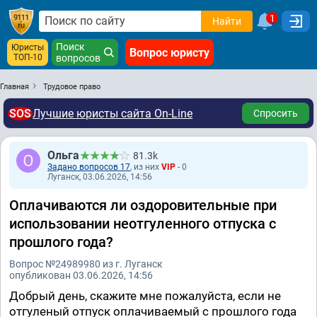
1
Найти
Поиск
Юристы
Вопрос юристу
ТОП-10
вопросов
Главная
Трудовое право
SOS
Лучшие юристы сайта On-Line
Спросить
Ольга
81.3k
Задано вопросов 17
, из них
VIP
- 0
Луганск, 03.06.2026, 14:56
Оплачиваются ли оздоровительные при
использовании неотгуленного отпуска с
прошлого года?
Вопрос №24989980 из г. Луганск
опубликован 03.06.2026, 14:56
Добрый день, скажите мне пожалуйста, если не
отгуленый отпуск оплачиваемый с прошлого года