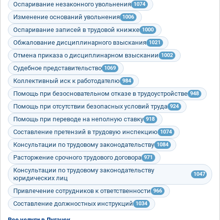
Оспаривание незаконного увольнения
1074
Изменение оснований увольнения
1006
Оспаривание записей в трудовой книжке
1000
Обжалование дисциплинарного взыскания
1021
Отмена приказа о дисциплинарном взыскании
1002
Судебное представительство
1069
Коллективный иск к работодателю
984
Помощь при безосновательном отказе в трудоустройстве
948
Помощь при отсутствии безопасных условий труда
924
Помощь при переводе на неполную ставку
918
Составление претензий в трудовую инспекцию
1074
Консультации по трудовому законодательству
1084
Расторжение срочного трудового договора
971
Консультации по трудовому законодательству
1047
юридических лиц
Привлечение сотрудников к ответственности
966
Составление должностных инструкций
1034
Все услуги в Луганск →