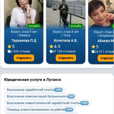
онлайн
онлайн
Юрист, стаж 9 лет
Юрист, стаж 8 лет
Юрист, стаж 2
г.Ижевск
г.Тула
г.Владикав
Тарханова П Д
Кочетков А.В.
Абаева М
5
4.9
5
6 543 отзывa
47 138 отзывов
24 411 отзы
Спросить
Спросить
Спросит
Юридические услуги в Луганск
Взыскание заработной платы
1098
Взыскание компенсаций больничного
969
Взыскание невыплаченной заработной платы
1069
Помощь в восстановлении на работе
1059