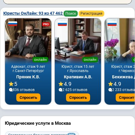
Юристы ОнЛайн: 93 из 47 462
Поиск
Регистрация
PRO
онлайн
онлайн
Адвокат, стаж 9 лет
Юрист, стаж 15 лет
Юрист, стаж 2
г.Санкт-Петербург
г.Ярославль
г.Черкесс
Пряник К.В.
Крапивин А.В.
Бекижева Д
5
4.9
4.9
836 отзывов
2 625 отзывов
2 233 отзывa
Спросить
Спросить
Спросит
Юридические услуги в Москва