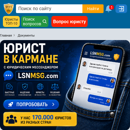
1
Найти
Поиск
Юристы
Вопрос юристу
ТОП-10
вопросов
Главная
Документы