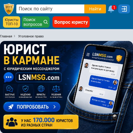
1
Найти
Поиск
Юристы
Вопрос юристу
ТОП-10
вопросов
Главная
Уголовное право