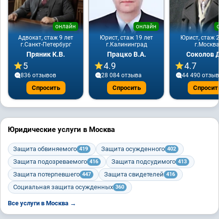
онлайн
онлайн
Адвокат, стаж 9 лет
Юрист, стаж 19 лет
Юрист, стаж 2
г.Санкт-Петербург
г.Калининград
г.Москв
Пряник К.В.
Працко В.А.
Соколов Д
5
4.9
4.7
836 отзывов
28 084 отзывa
44 490 отзы
Спросить
Спросить
Спросит
Юридические услуги в Москва
Защита обвиняемого
Защита осужденного
419
402
Защита подозреваемого
Защита подсудимого
416
413
Защита потерпевшего
Защита свидетелей
447
416
Социальная защита осужденных
360
Все услуги в Москва →