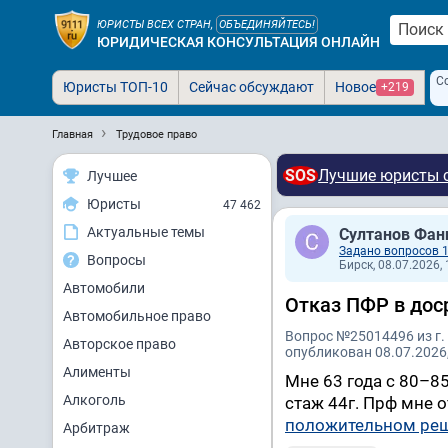
ЮРИСТЫ ВСЕХ СТРАН,
ОБЪЕДИНЯЙТЕСЬ!
ЮРИДИЧЕСКАЯ КОНСУЛЬТАЦИЯ ОНЛАЙН
С
Юристы ТОП-10
Сейчас обсуждают
Новое
+219
Главная
Трудовое право
SOS
Лучшие юристы с
Лучшее
Юристы
47 462
Актуальные темы
Султанов Фан
Задано вопросов 
Вопросы
Бирск, 08.07.2026, 
Автомобили
Отказ ПФР в доср
Автомобильное право
Вопрос №25014496 из г.
Авторское право
опубликован 08.07.2026,
Алименты
Мне 63 года с 80–
Алкоголь
стаж 44г. Прф мне о
положительном ре
Арбитраж