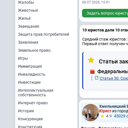
Жалобы
08.07.2026, 15:01
Животные
Задать вопрос юрист
Жильё
Завещание
10 юристов дали 10 отв
Защита прав потребителей
Средний стаж юристов: 
Заявления
Первый ответ получен ч
Земельное право
Игры
Статьи зак
Иммиграция
Федеральный
Инвалидность
Статья 30. Со
Инвестиции
Интеллектуальная
собственность
Интернет право
Хмельницкий 
История
Юрист
из горо
4.9
45029 
Конкуренция
Конституция