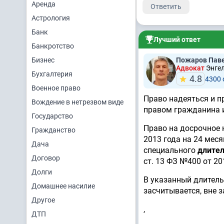
Аренда
Ответить
Астрология
Банк
Лучший ответ
Банкротство
Бизнес
Пожаров Пав
Адвокат
Энгел
Бухгалтерия
4.8
4300
Военное право
Право надеяться и п
Вождение в нетрезвом виде
правом гражданина 
Государство
Право на досрочное н
Гражданство
2013 года на 24 месяц
Дача
специального
длител
Договор
ст. 13 ФЗ №400 от 20
Долги
В указанный длитель
Домашнее насилие
засчитывается, вне 
Другое
,
ДТП