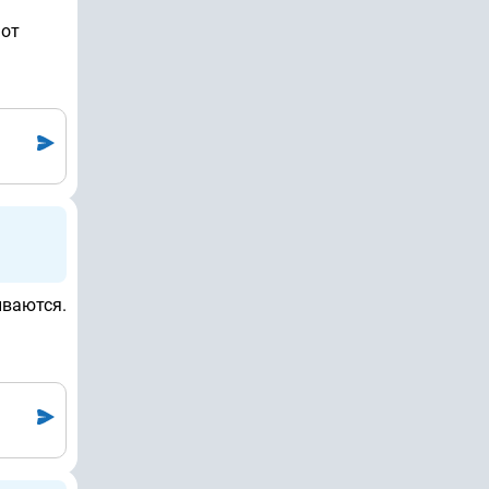
 от
ываются.