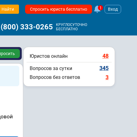
1
Найти
Спросить юриста бесплатно
Вход
 (800) 333-0265
КРУГЛОСУТОЧНО
БЕСПЛАТНО
просить
48
Юристов онлайн
345
Вопросов за сутки
3
Вопросов без ответов
довой