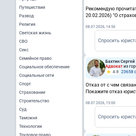
Путешествия
Рекомендую прочитат
20.02.2026) "О страхо
Развод
Религия
08.07.2026, 14:56
Светская жизнь
Спросить юрист
СВО
Секс
Семейное право
Бахтин Сергей
Адвокат
из гор
Социальное обеспечение
4.8
23658 
Социальные сети
Спорт
Отказ от с чем связа
Покажите отказ юрис
Страхование
Строительство
08.07.2026, 15:00
Суд
Спросить юрист
Таможня
Технологии
Трудовое право