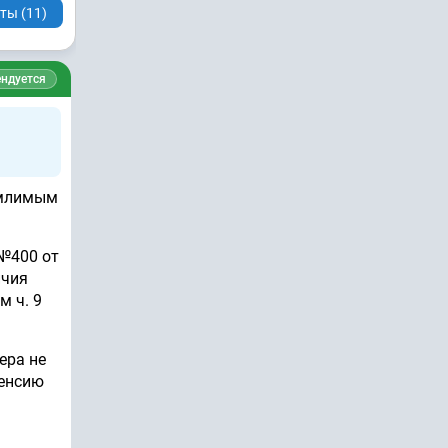
ты (11)
ндуется
ъемлимым
 №400 от
ичия
м ч. 9
ера не
пенсию