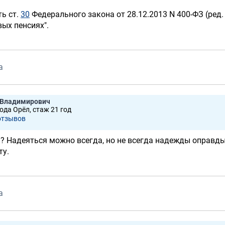
ь ст.
30
Федерального закона от 28.12.2013 N 400-ФЗ (ред.
вых пенсиях".
а
 Владимирович
ода Орёл, стаж 21 год
отзывов
н? Надеяться можно всегда, но не всегда надежды оправд
ту.
а