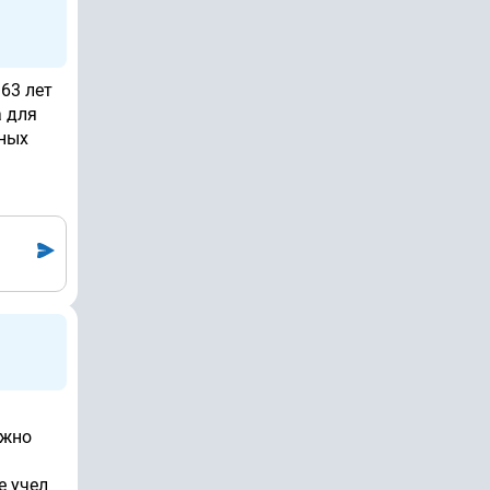
63 лет
а для
нных
ожно
е учел