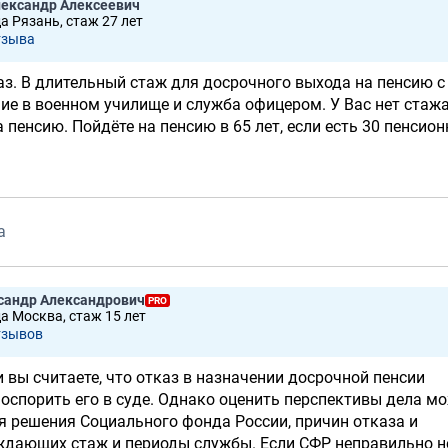
лександр Алексеевич
а Рязань, стаж 27 лет
тзывa
з. В длительный стаж для досрочного выхода на пенсию с 
ие в военном училище и служба офицером. У Вас нет стаж
 пенсию. Пойдёте на пенсию в 65 лет, если есть 30 пенсио
а
сандр Александрович
PRO
да Москва, стаж 15 лет
тзывов
и вы считаете, что отказ в назначении досрочной пенсии
 оспорить его в суде. Однако оценить перспективы дела м
я решения Социального фонда России, причин отказа и
ждающих стаж и периоды службы. Если СФР неправильно н