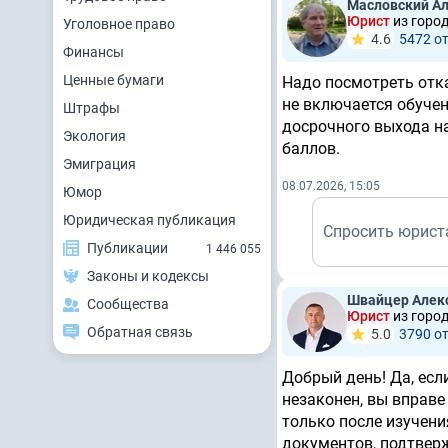
Масловский А
Юрист
из город
Уголовное право
4.6
5472 о
Финансы
Ценные бумаги
Надо посмотреть отка
не включается обучен
Штрафы
досрочного выхода на
Экология
баллов.
Эмиграция
08.07.2026, 15:05
Юмор
Юридическая публикация
Спросить юрист
Публикации
1 446 055
Законы и кодексы
Швайцер Алек
Сообщества
Юрист
из горо
Обратная связь
5.0
3790 о
Добрый день! Да, есл
незаконен, вы вправе
только после изучени
документов, подтвер