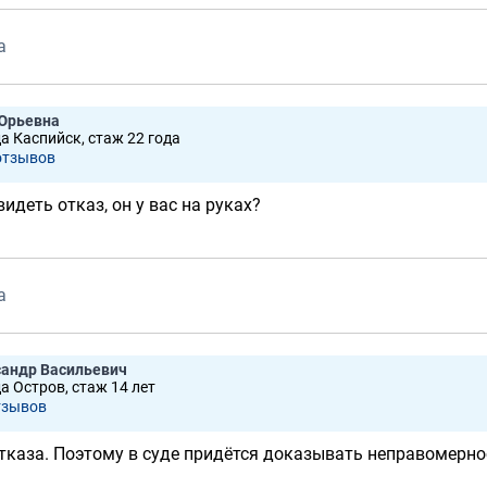
а
 Юрьевна
да Каспийск, стаж 22 годa
отзывов
идеть отказ, он у вас на руках?
а
сандр Васильевич
а Остров, стаж 14 лет
тзывов
тказа. Поэтому в суде придётся доказывать неправомерно