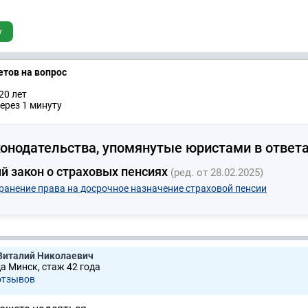
у
етов на вопрос
20 лет
ерез 1 минуту
онодательства, упомянутые юристами в ответа
 закон о страховых пенсиях
(ред. от 28.02.2025)
хранение права на досрочное назначение страховой пенсии
Виталий Николаевич
да Минск, стаж 42 годa
отзывов