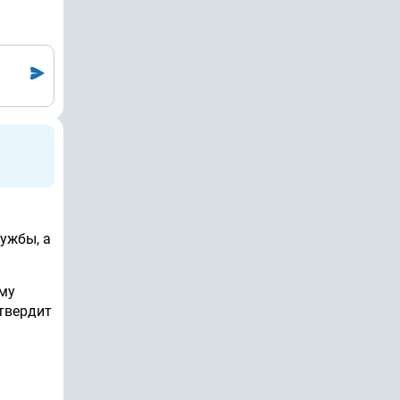
лужбы, а
ому
дтвердит