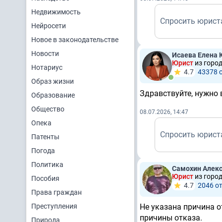
Недвижимость
Спросить юрист
Нейросети
Новое в законодательстве
Новости
Исаева Елена
Юрист
из горо
Нотариус
4.7
43378 
Образ жизни
Здравствуйте, нужно в
Образование
Общество
08.07.2026, 14:47
Опека
Спросить юрист
Патенты
Погода
Политика
Самохин Алек
Юрист
из город
Пособия
4.7
2046 о
Права граждан
Преступления
Не указана причина о
причины отказа.
Природа