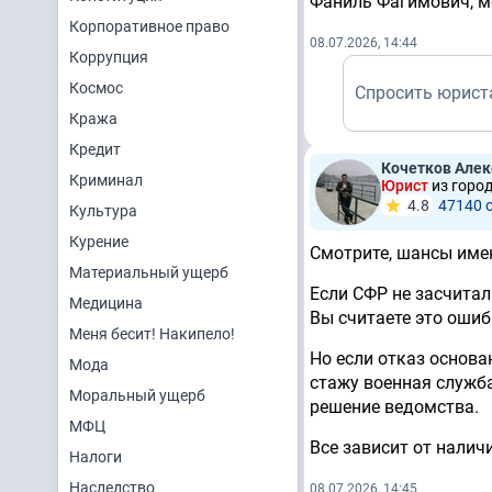
Фаниль Фагимович, м
Корпоративное право
08.07.2026, 14:44
Коррупция
Космос
Спросить юрист
Кража
Кредит
Кочетков Але
Криминал
Юрист
из город
4.8
47140 
Культура
Курение
Смотрите, шансы имею
Материальный ущерб
Если СФР не засчитал
Медицина
Вы считаете это ошиб
Меня бесит! Накипело!
Но если отказ основа
Мода
стажу военная служба
Моральный ущерб
решение ведомства.
МФЦ
Все зависит от налич
Налоги
Наследство
08.07.2026, 14:45