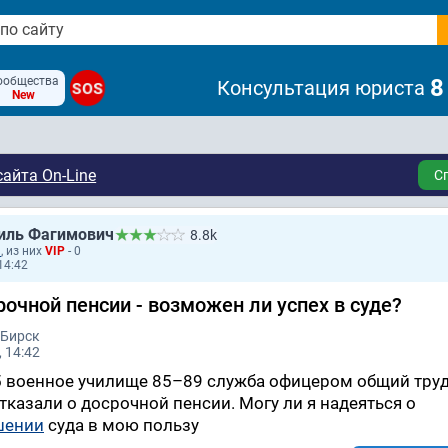
ообщества
8
Консультация юриста
SOS
New
айта On-Line
С
иль Фагимович
8.8k
1
, из них
VIP
- 0
14:42
очной пенсии - возможен ли успех в суде?
 Бирск
 14:42
85 военное училище 85–89 служба офицером общий тру
тказали о досрочной пенсии. Могу ли я надеяться о
шении
суда в мою пользу