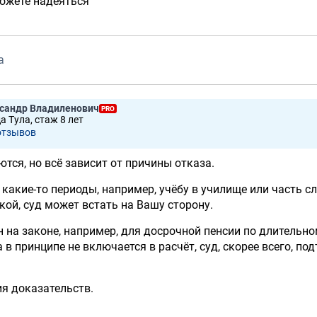
ожете надеяться
а
ксандр Владиленович
PRO
а Тула, стаж 8 лет
отзывов
тся, но всё зависит от причины отказа.
 какие-то периоды, например, учёбу в училище или часть с
кой, суд может встать на Вашу сторону.
н на законе, например, для досрочной пенсии по длительн
 в принципе не включается в расчёт, суд, скорее всего, по
ия доказательств.