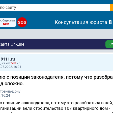
ообщества
8
Консультация юриста
SOS
New
айта On-Line
С
 9111.ru
1
, из них
VIP
- 0
.07.2002, 16:24
ю с позиции законодателя, потому что разобра
яд сложно.
стов-на-Дону
 16:24
с позиции законодателя, потому что разобраться в ней,
рганизации вели строительство 107 квартирного дом -