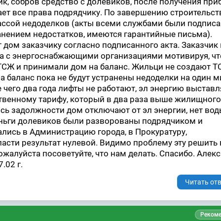
ик, собров средство с долевиков, после получения пр
ает все права подрядчику. По завершению строительст
ассой недоделков (акты всеми службами были подписа
нением недостатков, имеются гарантийные письма).
 дом заказчику согласно подписанного акта. Заказчик 
а с энергоснабжающими организациями мотивируя, ч
ТСЖ и принимали дом на баланс. Жильци не создают Т
 баланс пока не будут устранены недоделки на один 
е чего два года лифты не работают, эл энергию выстав
твенному тарифу, который в два раза выше жилищного
сь задолжности дом отключают от эл энергии, нет вод
еньги долевиков были разворованы подрядчиком и
лись в Администрацию города, в Прокуратуру,
сти результат нулевой. Видимо проблему эту решить 
ожалуйста посоветуйте, что нам делать. Спасибо. Алек
.02 г.
Читать отв
Рекоме