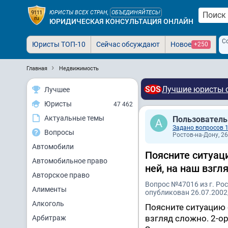
ЮРИСТЫ ВСЕХ СТРАН,
ОБЪЕДИНЯЙТЕСЬ!
ЮРИДИЧЕСКАЯ КОНСУЛЬТАЦИЯ ОНЛАЙН
С
Юристы ТОП-10
Сейчас обсуждают
Новое
+250
Главная
Недвижимость
SOS
Лучшие юристы с
Лучшее
Юристы
47 462
Актуальные темы
Пользователь
Задано вопросов 
Вопросы
Ростов-на-Дону, 26
Автомобили
Поясните ситуаци
Автомобильное право
ней, на наш взгл
Авторское право
Вопрос №47016 из г. Ро
Алименты
опубликован 26.07.2002,
Алкоголь
Поясните ситуацию 
взгляд сложно. 2-о
Арбитраж