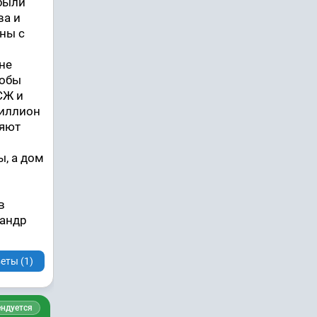
ибыли
ва и
ны с
не
тобы
СЖ и
миллион
ляют
ы, а дом
в
сандр
еты (1)
ндуется