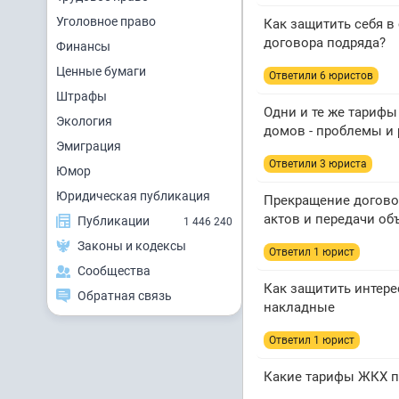
Уголовное право
Как защитить себя в
договора подряда?
Финансы
Ценные бумаги
Ответили 6 юристов
Штрафы
Одни и те же тариф
Экология
домов - проблемы и 
Эмиграция
Ответили 3 юристa
Юмор
Юридическая публикация
Прекращение догово
актов и передачи об
Публикации
1 446 240
Законы и кодексы
Ответил 1 юрист
Сообщества
Как защитить интере
Обратная связь
накладные
Ответил 1 юрист
Какие тарифы ЖКХ 