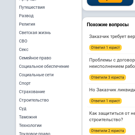
Путешествия
Развод
Религия
Похожие вопросы
Светская жизнь
Заказчик требует ве
СВО
Ответил 1 юрист
Секс
Семейное право
Проблемы с договоро
неисполнением рабо
Социальное обеспечение
Социальные сети
Ответили 3 юристa
Спорт
Но Заказчик ликвиди
Страхование
Строительство
Ответил 1 юрист
Суд
Как защититься от н
Таможня
строительство?
Технологии
Ответили 2 юристa
Трудовое право