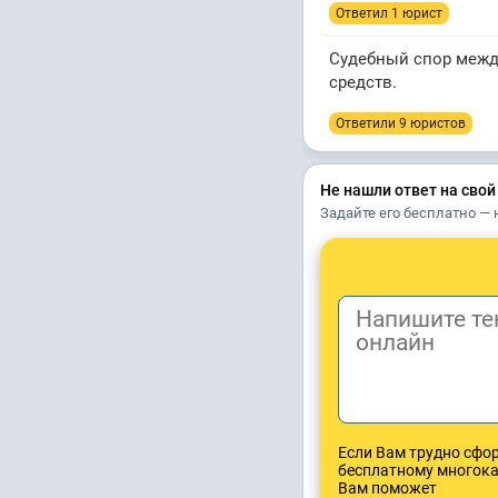
Ответил 1 юрист
Судебный спор межд
средств.
Ответили 9 юристов
Не нашли ответ на свой
Задайте его бесплатно — 
Если Вам трудно сфо
бесплатному многок
Вам поможет