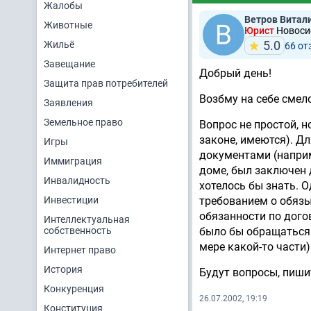
Жалобы
Ветров Витал
Животные
Юрист
Новосиб
5.0
Жильё
66 от
Завещание
Добрый день!
Защита прав потребителей
Возбму на себе смел
Заявления
Земельное право
Вопрос не простой, н
законе, имеются). Д
Игры
документами (наприм
Иммиграция
доме, был заключен 
Инвалидность
хотелось бы знать. О
Инвестиции
требованием о обяз
обязанности по дого
Интеллектуальная
собственность
было бы обращаться 
мере какой-то части)
Интернет право
История
Будут вопросы, пиши
Конкуренция
26.07.2002, 19:19
Конституция