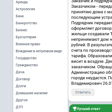
Заказчик и подрядч
Аренда
Заказчиком - перед
Астрология
принятию дома с м
Банк
последующим устра
Подрядчик передает
Банкротство
оформляет договор
Бизнес
жильци создавали 
Бухгалтерия
непринимают дом на
Военное право
рублей. В результат
счета по производс
Вождение в нетрезвом виде
тарифа. Образовали
Государство
висит в воздухе. Д
Гражданство
заказчиком. Обраща
Администрацию обла
Дача
городе неудастся. П
Договор
Владимирович 26.07
Долги
Ответить
Домашнее насилие
Другое
ДТП
Лучший ответ