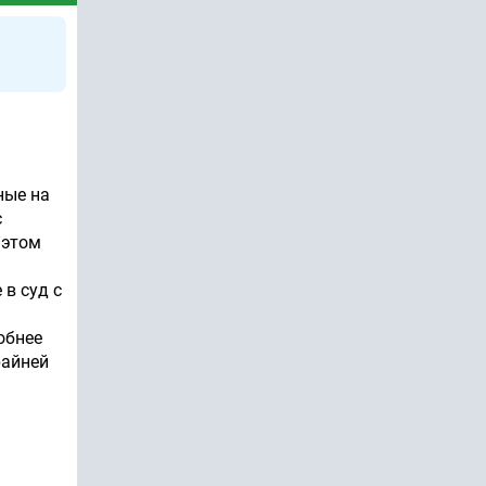
ные на
с
 этом
 в суд с
обнее
райней