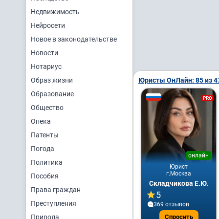
Недвижимость
Нейросети
Новое в законодательстве
Новости
Нотариус
Образ жизни
Юристы ОнЛайн: 85 из 4
Образование
PRO
Общество
Опека
Патенты
Погода
онлайн
Политика
Юрист
г.Москва
Пособия
Складчикова Е.Ю.
Права граждан
5
Преступления
369 отзывов
Природа
Спросить