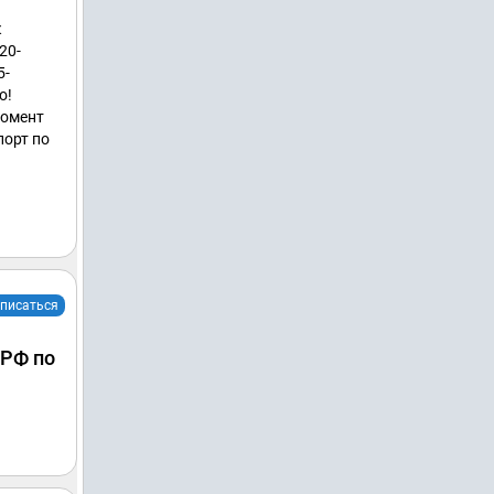
к
20-
5-
о!
момент
порт по
писаться
 РФ по