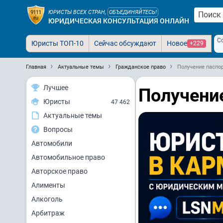
ЮРИСТЫ ВСЕХ СТРАН,
ОБЪЕДИНЯЙТЕСЬ!
ЮРИДИЧЕСКАЯ КОНСУЛЬТАЦИЯ ОНЛАЙН
С
Юристы ТОП-10
Сейчас обсуждают
Новое
+229
Главная
Актуальные темы
Гражданское право
Получение паспо
Лучшее
Получени
Юристы
47 462
Актуальные темы
Вопросы
Автомобили
Автомобильное право
Авторское право
Алименты
Алкоголь
Арбитраж