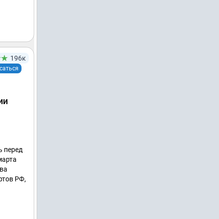
196к
саться
ии
ь перед
марта
два
ртов РФ,