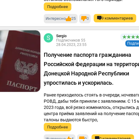
Подробнее
9 комментариев
Интересно
25
0
Sergio
Подписчиков 55
Подпи
28.04.2023, 23:55
Получение паспорта гражданина
Российской Федерации на территор
Донецкой Народной Республики
упростилась и ускорилась.
Ранее приходилось стоять в очереди, ночеват
РОВД, дабы тебя приняли с заявлением. С 15 
2023 года, всё резко изменилось, открылись 
центра приёма заявлений на получение паспо
талоны выдаются быстро,
Подробнее
0 комментариев
Интересно
4
0