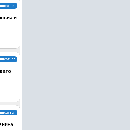
писаться
ловия и
писаться
 авто
писаться
анина