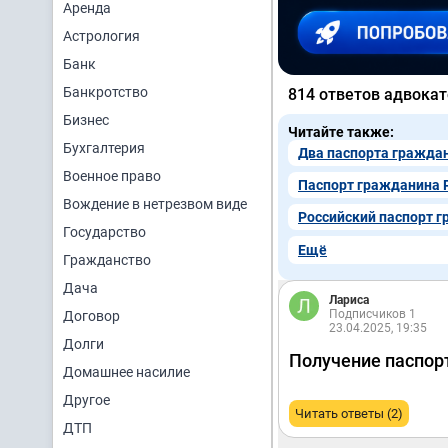
Аренда
Астрология
Банк
Банкротство
814 ответов адвокат
Бизнес
Читайте также:
Бухгалтерия
Два паспорта гражда
Военное право
Паспорт гражданина 
Вождение в нетрезвом виде
Российский паспорт 
Государство
Ещё
Гражданство
Дача
Лариса
Подписчиков 1
Договор
23.04.2025, 19:35
Долги
Получение паспор
Домашнее насилие
Другое
Читать ответы (2)
ДТП