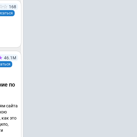
168
исаться
46.1М
аться
ние по
тям сайта
свою
 как это
ило,
ти