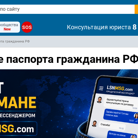
ообщества
8
Консультация юриста
SOS
New
рта гражданина РФ
е паспорта гражданина Р