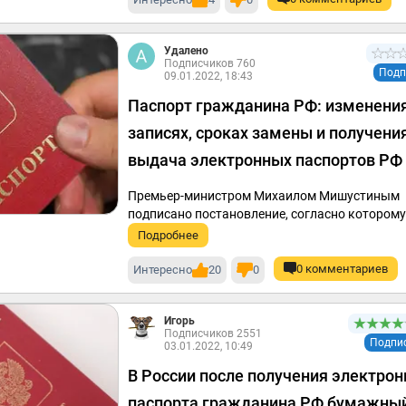
Удалено
Подписчиков 760
Подп
09.01.2022, 18:43
Паспорт гражданина РФ: изменения
записях, сроках замены и получения
выдача электронных паспортов РФ
Премьер-министром Михаилом Мишустиным
подписано постановление, согласно которому
Подробнее
0 комментариев
Интересно
20
0
Игорь
Подписчиков 2551
Подпи
03.01.2022, 10:49
В России после получения электрон
паспорта гражданина РФ бумажны