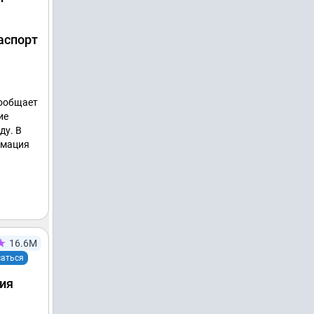
аспорт
сообщает
ие
ду. В
рмация
16.6М
аться
ия