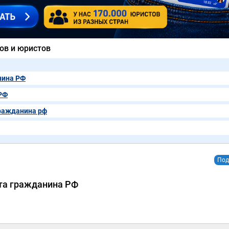
ов и юристов
нина РФ
РФ
гражданина рф
Под
та гражданина РФ