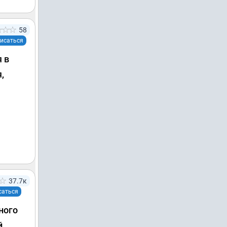
58
исаться
 в
,
37.7к
саться
ного
й