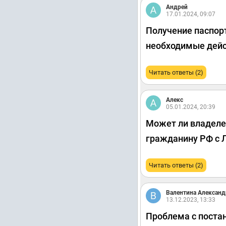
Андрей
17.01.2024, 09:07
Получение паспорт
необходимые дейс
Читать ответы (2)
Алекс
05.01.2024, 20:39
Может ли владелец
гражданину РФ с 
Читать ответы (2)
Валентина Александ
13.12.2023, 13:33
Проблема с постан