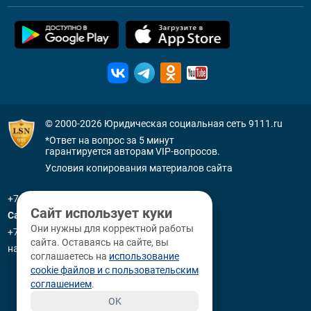
© 2000-2026
Юридическая социальная сеть 9111.ru
*Ответ на вопрос за 5 минут
гарантируется авторам VIP-вопросов.
Условия копирования материалов сайта
+7 (800) 505-91-11
Сайт использует куки
Санкт-Петербург
Они нужны для корректной работы
+7 (812) 336-92-64
сайта. Оставаясь на сайте, вы
наб. р. Фонтанки, д. 59
соглашаетесь на
использование
cookie файлов и с пользовательским
соглашением
.
OK