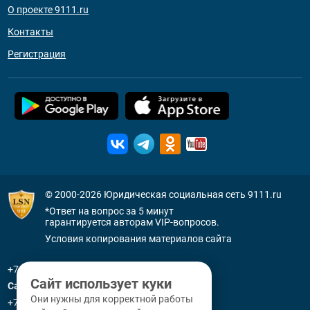
О проекте 9111.ru
Контакты
Регистрация
© 2000-2026
Юридическая социальная сеть 9111.ru
*Ответ на вопрос за 5 минут
гарантируется авторам VIP-вопросов.
Условия копирования материалов сайта
+7 (800) 505-91-11
Сайт использует куки
Санкт-Петербург
Они нужны для корректной работы
+7 (812) 336-92-64