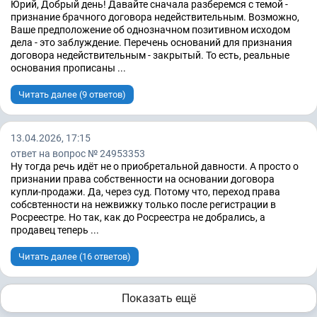
Юрий, Добрый день! Давайте сначала разберемся с темой -
признание брачного договора недействительным. Возможно,
Ваше предположение об однозначном позитивном исходом
дела - это заблуждение. Перечень оснований для признания
договора недействительным - закрытый. То есть, реальные
основания прописаны ...
Читать далее (9 ответов)
13.04.2026, 17:15
ответ на вопрос № 24953353
Ну тогда речь идёт не о приобретальной давности. А просто о
признании права собственности на основании договора
купли-продажи. Да, через суд. Потому что, переход права
собсвтенности на нежвижку только после регистрации в
Росреестре. Но так, как до Росреестра не добрались, а
продавец теперь ...
Читать далее (16 ответов)
Показать ещё