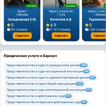
онлайн
онлайн
Юрист
Юрист, стаж 8 лет
Юрист, стаж 
г.Москва
г.Тула
г.Ижевс
Складчикова Е.Ю.
Кочетков А.В.
Тарханова
5
4.9
5
369 отзывов
47 147 отзывов
6 546 отзыв
Спросить
Спросить
Спросит
Юридические услуги в Барнаул
Представительство в суде по гражданским делам
1030
Представительство в суде кассационной инстанции
940
Представительство в суде по административным делам
907
Представительство в судах общей юрисдикции
1012
Представительство в суде апелляционной инстанции
971
Представительство в арбитражном суде
975
Представительство интересов в арбитражном суде
901