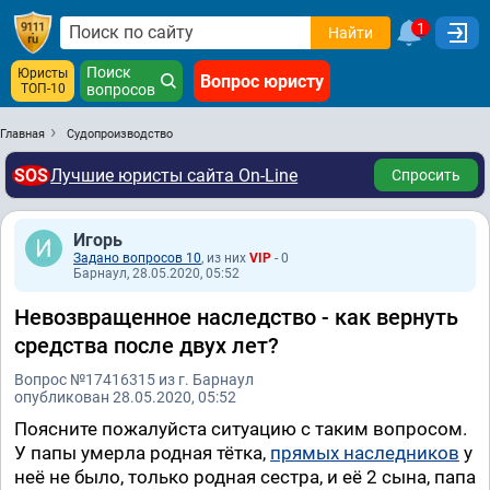
1
Найти
Поиск
Юристы
Вопрос юристу
ТОП-10
вопросов
Главная
Судопроизводство
SOS
Лучшие юристы сайта On-Line
Спросить
Игорь
Задано вопросов 10
, из них
VIP
- 0
Барнаул, 28.05.2020, 05:52
Невозвращенное наследство - как вернуть
средства после двух лет?
Вопрос №17416315 из г. Барнаул
опубликован 28.05.2020, 05:52
Поясните пожалуйста ситуацию с таким вопросом.
У папы умерла родная тётка,
прямых наследников
у
неё не было, только родная сестра, и её 2 сына, папа