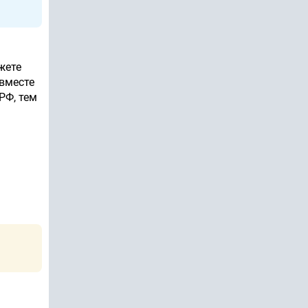
жете
 вместе
РФ, тем