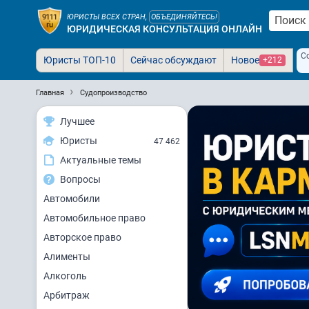
ЮРИСТЫ ВСЕХ СТРАН,
ОБЪЕДИНЯЙТЕСЬ!
ЮРИДИЧЕСКАЯ КОНСУЛЬТАЦИЯ ОНЛАЙН
С
Юристы ТОП-10
Сейчас обсуждают
Новое
+212
Главная
Судопроизводство
Лучшее
Юристы
47 462
Актуальные темы
Вопросы
Автомобили
Автомобильное право
Авторское право
Алименты
Алкоголь
Арбитраж