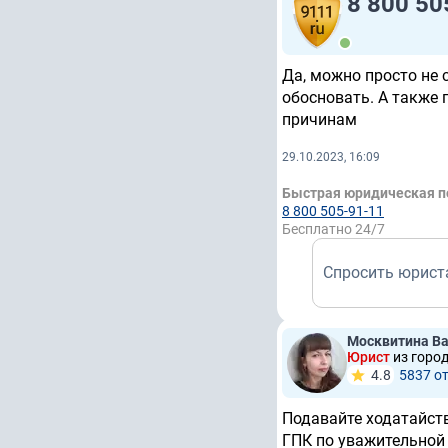
8 800 50
Да, можно просто не 
обосновать. А также
причинам
29.10.2023, 16:09
Быстрая юридическая 
8 800 505-91-11
Бесплатно 24/7
Спросить юрист
Москвитина Ва
Юрист
из горо
4.8
5837 о
Подавайте ходатайств
ГПК по уважительной 