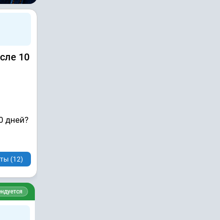
сле 10
0 дней?
ты (12)
ндуется