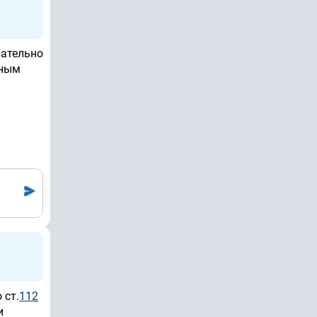
лательно
ьным
 ст.
112
и