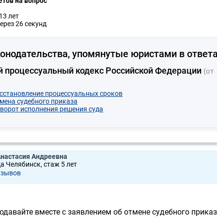
етов на вопрос
13 лет
ерез 26 секунд
онодательства, упомянутые юристами в ответа
й процессуальный кодекс Российской Федерации
(от
осстановление процессуальных сроков
тмена судебного приказа
оворот исполнения решения суда
Анастасия Андреевна
да Челябинск, стаж 5 лет
тзывов
подавайте вместе с заявлением об отмене судебного прика