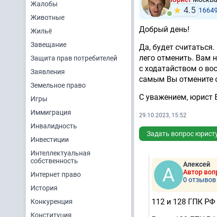
Жалобы
4.5
1664
Животные
Добрый день!
Жильё
Завещание
Да, будет считаться
лего отменить. Вам 
Защита прав потребителей
с ходатайством о во
Заявления
самым Вы отмените с
Земельное право
С уважением, юрист 
Игры
Иммиграция
29.10.2023, 15:52
Инвалидность
Задать вопрос юрист
Инвестиции
Интеллектуальная
собственность
Алексей
Автор воп
Интернет право
0 отзывов
История
112 и 128 ГПК РФ
Конкуренция
Конституция