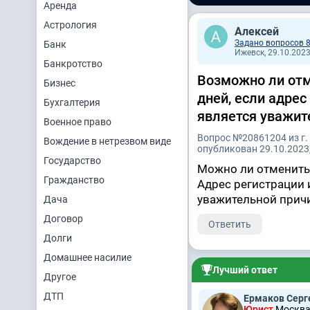
Аренда
Астрология
Алексей
Задано вопросов 
Банк
Ижевск, 29.10.2023
Банкротство
Возможно ли отм
Бизнес
дней, если адрес
Бухгалтерия
является уважит
Военное право
Вопрос №20861204 из г.
Вождение в нетрезвом виде
опубликован 29.10.2023,
Государство
Можно ли отменит
Гражданство
Адрес регистрации и
уважительной прич
Дача
Договор
Ответить
Долги
Домашнее насилие
Лучший ответ
Другое
ДТП
Ермаков Серг
Юрист
Москва,