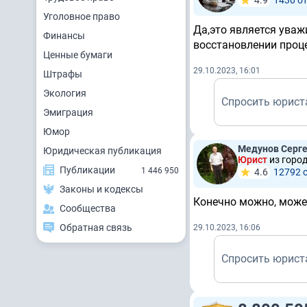
4.9
1430 о
Уголовное право
Да,это является уваж
Финансы
восстановлении проц
Ценные бумаги
29.10.2023, 16:01
Штрафы
Экология
Спросить юрист
Эмиграция
Юмор
Медунов Серге
Юридическая публикация
Юрист
из горо
Публикации
1 446 950
4.6
12792 
Законы и кодексы
Конечно можно, может
Сообщества
Обратная связь
29.10.2023, 16:06
Спросить юрист