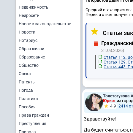
10 юристов дали 11 отв
Недвижимость
Средний стаж юристов: 
Первый ответ получен ч
Нейросети
Новое в законодательстве
Статьи зак
Новости
Нотариус
Граждански
Образ жизни
31.03.2026)
Образование
Статья 112. В
Статья 129. О
Общество
Статья 443. П
Опека
Патенты
Погода
Толстогузова 
Политика
Юрист
из горо
4.9
2414 о
Пособия
Права граждан
Здравствуйте!
Преступления
Да будет считаться, 
Природа