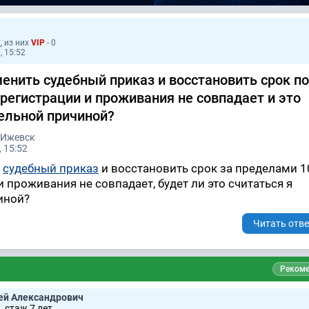
8
, из них
VIP
- 0
, 15:52
енить судебный приказ и восстановить срок по
 регистрации и проживания не совпадает и это
ельной причиной?
 Ижевск
 15:52
ь
судебный приказ
и восстановить срок за пределами 1
 проживания не совпадает, будет ли это считаться я
иной?
Читать отве
Рекоме
ей Александрович
 стаж 7 лет