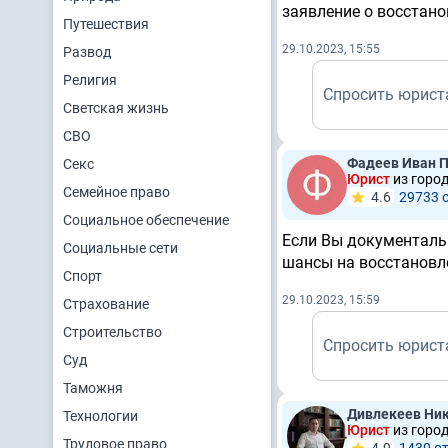
заявление о восстан
Путешествия
29.10.2023, 15:55
Развод
Религия
Спросить юрист
Светская жизнь
СВО
Фадеев Иван 
Секс
Юрист
из горо
Семейное право
4.6
29733 
Социальное обеспечение
Если Вы документальн
Социальные сети
шансы на восстановле
Спорт
29.10.2023, 15:59
Страхование
Строительство
Спросить юрист
Суд
Таможня
Дивлекеев Ник
Технологии
Юрист
из горо
Трудовое право