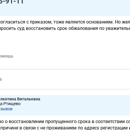
5-91-11
согласиться с приказом, тоже является основанием. Но же
 просить суд восстановить срок обжалования по уважител
помощь
а
лентина Витальевна
да Ртищево
тзывов
о о восстановлении пропущенного срока в соответствии со
причине в связи с не проживанием по адресу регистрации 