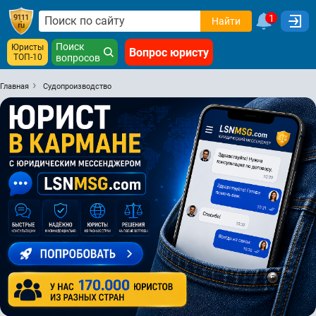
1
Найти
Поиск
Юристы
Вопрос юристу
ТОП-10
вопросов
Главная
Судопроизводство