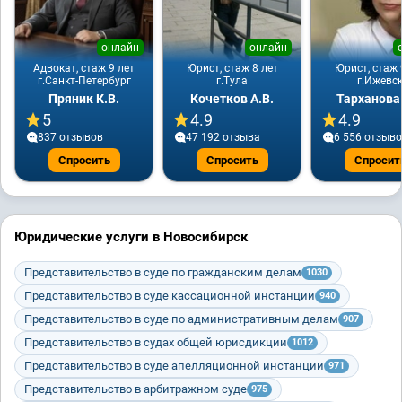
онлайн
онлайн
Адвокат, стаж 9 лет
Юрист, стаж 8 лет
Юрист, стаж 
г.Санкт-Петербург
г.Тула
г.Ижевс
Пряник К.В.
Кочетков А.В.
Тарханова
5
4.9
4.9
837 отзывов
47 192 отзывa
6 556 отзыв
Спросить
Спросить
Спросит
Юридические услуги в Новосибирск
Представительство в суде по гражданским делам
1030
Представительство в суде кассационной инстанции
940
Представительство в суде по административным делам
907
Представительство в судах общей юрисдикции
1012
Представительство в суде апелляционной инстанции
971
Представительство в арбитражном суде
975