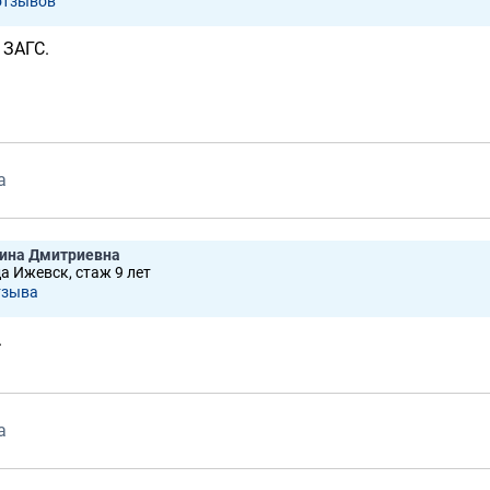
отзывов
 ЗАГС.
а
лина Дмитриевна
да Ижевск, стаж 9 лет
тзывa
.
а