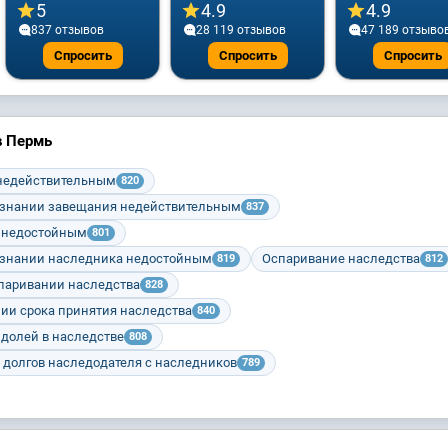
5
4.9
4.9
837 отзывов
28 119 отзывов
47 189 отзыво
Спросить
Спросить
Спросить
в Пермь
недействительным
820
изнании завещания недействительным
837
 недостойным
801
изнании наследника недостойным
Оспаривание наследства
819
812
спаривании наследства
828
ии срока принятия наследства
840
долей в наследстве
808
долгов наследодателя с наследников
789