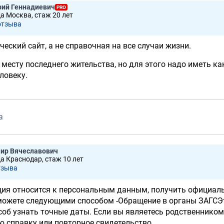
рий Геннадиевич
PRO
да Москва, стаж 20 лет
отзывa
ческий сайт, а не справочная на все случаи жизни.
 месту последнего жительства, но для этого надо иметь ка
ловеку.
а
ир Вячеславович
да Краснодар, стаж 10 лет
тзывa
ция относится к персональным данным, получить официал
можете следующими способом -Обращение в органы ЗАГСЭ
об узнать точные даты. Если вы являетесь родственником
 справку или повторное свидетельство.