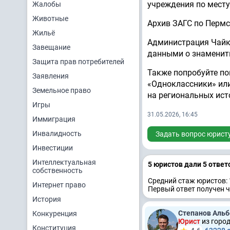
учреждения по месту
Жалобы
Животные
Архив ЗАГС по Пермс
Жильё
Администрация Чайко
Завещание
данными о знамениты
Защита прав потребителей
Также попробуйте по
Заявления
«Одноклассники» или
Земельное право
на региональных ист
Игры
31.05.2026, 16:45
Иммиграция
Инвалидность
Задать вопрос юрист
Инвестиции
Интеллектуальная
5 юристов дали 5 ответ
собственность
Средний стаж юристов: 
Интернет право
Первый ответ получен ч
История
Степанов Альб
Конкуренция
Юрист
из горо
Конституция