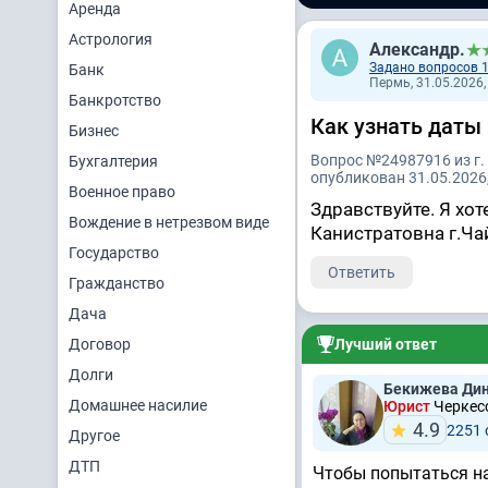
Аренда
Астрология
Александр.
Задано вопросов 
Банк
Пермь, 31.05.2026,
Банкротство
Как узнать даты
Бизнес
Вопрос №24987916 из г.
Бухгалтерия
опубликован 31.05.2026,
Военное право
Здравствуйте. Я хо
Вождение в нетрезвом виде
Канистратовна г.Ча
Государство
Ответить
Гражданство
Дача
Договор
Лучший ответ
Долги
Бекижева Дин
Домашнее насилие
Юрист
Черкесс
4.9
2251 
Другое
ДТП
Чтобы попытаться на