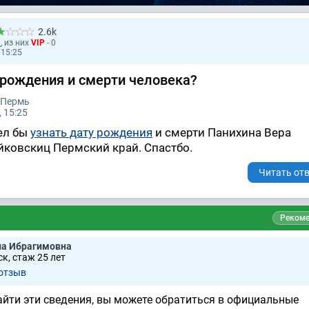
2.6k
1
, из них
VIP
- 0
 15:25
 рождения и смерти человека?
 Пермь
 15:25
тел бы
узнать дату рождения
и смерти Панихина Вера
йковскиц Пермский край. Спастбо.
Читать отв
Рекоме
а Ибрагимовна
к, стаж 25 лет
отзыв
йти эти сведения, вы можете обратиться в официальные