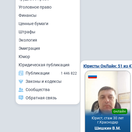
Уголовное право
Финансы
Ценные бумаги
Штрафы
Экология
Эмиграция
Юмор
Юридическая публикация
Юристы ОнЛайн: 51 из 4
Публикации
1 446 822
Законы и кодексы
Сообщества
Обратная связь
онлайн
Юрист, стаж 30 лет
г.Краснодар
Шишкин В.М.