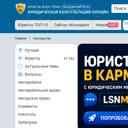
ЮРИСТЫ ВСЕХ СТРАН,
ОБЪЕДИНЯЙТЕСЬ!
ЮРИДИЧЕСКАЯ КОНСУЛЬТАЦИЯ ОНЛАЙН
С
Юристы ТОП-10
Сейчас обсуждают
Новое
+207
Главная
Наследство
Лучшее
Юристы
47 462
Актуальные темы
Вопросы
Автомобили
Автомобильное право
Авторское право
Алименты
Алкоголь
Арбитраж