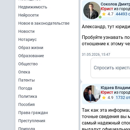
Соколов Дмит
Недвижимость
Юрист
из горо
4.7
44493 
Нейросети
Новое в законодательстве
Александр, тут юриди
Новости
Пробуйте узнавать по
Нотариус
отношение к этому че
Образ жизни
31.05.2026, 15:47
Образование
Общество
Спросить юрист
Опека
Патенты
Юдаев Владим
Погода
Юрист
из горо
Политика
4.9
1732 о
Пособия
Так как эта информа
Права граждан
точные сведения вы 
Преступления
самый надежный спос
Природа
выдадут официальную