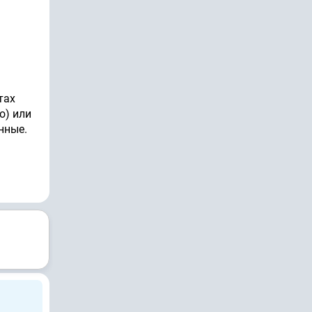
тах
о) или
нные.