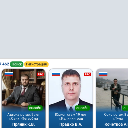
7 462
Поиск
Регистрация
PRO
PRO
онлайн
онлайн
он
Адвокат, стаж 9 лет
Юрист, стаж 19 лет
Юрист, стаж 8 
г.Санкт-Петербург
г.Калининград
г.Тула
Пряник К.В.
Працко В.А.
Кочетков А.