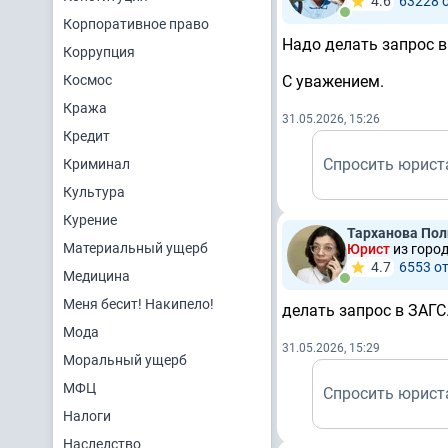
4.6
63228 
Корпоративное право
Надо делать запрос в
Коррупция
Космос
С уважением.
Кража
31.05.2026, 15:26
Кредит
Спросить юрист
Криминал
Культура
Курение
Тарханова По
Материальный ущерб
Юрист
из горо
4.7
6553 о
Медицина
Меня бесит! Накипело!
делать запрос в ЗАГС
Мода
31.05.2026, 15:29
Моральный ущерб
МФЦ
Спросить юрист
Налоги
Наследство