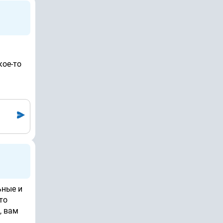
кое-то
ьные и
то
, вам