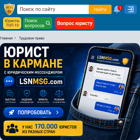
1
Найти
Поиск
Юристы
Вопрос юристу
ТОП-10
вопросов
Главная
Трудовое право