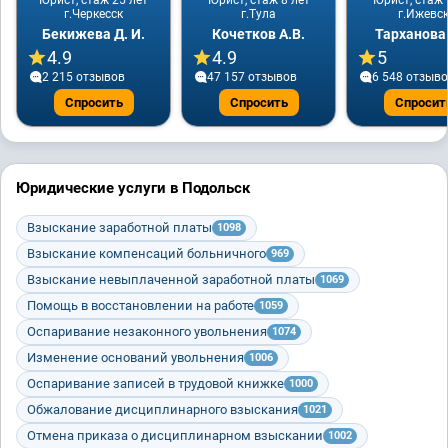
Юрист, стаж 25 лет
Юрист, стаж 8 лет
Юрист, стаж 
г.Черкесск
г.Тула
г.Ижевс
Бекижева Д. И.
Кочетков А.В.
Тарханова
4.9
4.9
5
2 215 отзывов
47 157 отзывов
6 548 отзыв
Спросить
Спросить
Спросит
Юридические услуги в Подольск
Взыскание заработной платы
1098
Взыскание компенсаций больничного
969
Взыскание невыплаченной заработной платы
1069
Помощь в восстановлении на работе
1059
Оспаривание незаконного увольнения
1074
Изменение оснований увольнения
1006
Оспаривание записей в трудовой книжке
1000
Обжалование дисциплинарного взыскания
1021
Отмена приказа о дисциплинарном взыскании
1002