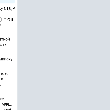
ку СТД-Р
(ПФР) в
е
ётной
чать
выписку
те (с
 в
,
же
и МФЦ.
азовой