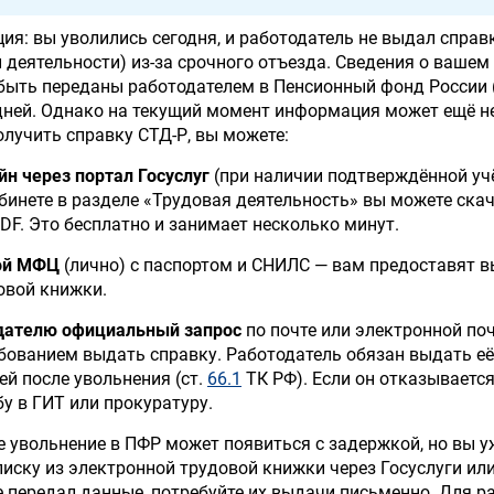
ция: вы уволились сегодня, и работодатель не выдал справ
й деятельности) из-за срочного отъезда. Сведения о вашем
быть переданы работодателем в Пенсионный фонд России 
 дней. Однако на текущий момент информация может ещё н
олучить справку СТД-Р, вы можете:
йн через портал Госуслуг
(при наличии подтверждённой уч
абинете в разделе «Трудовая деятельность» вы можете ска
DF. Это бесплатно и занимает несколько минут.
ой МФЦ
(лично) с паспортом и СНИЛС — вам предоставят 
овой книжки.
дателю официальный запрос
по почте или электронной поч
бованием выдать справку. Работодатель обязан выдать её
ей после увольнения (ст.
66.1
ТК РФ). Если он отказывается
у в ГИТ или прокуратуру.
е увольнение в ПФР может появиться с задержкой, но вы у
иску из электронной трудовой книжки через Госуслуги ил
е передал данные, потребуйте их выдачи письменно. Для р