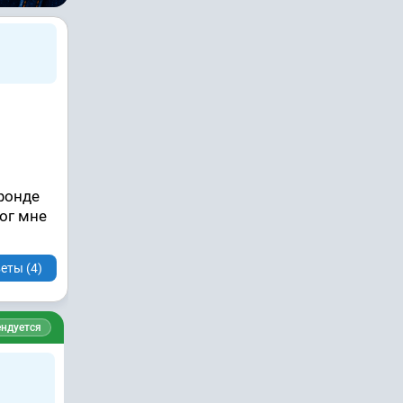
фонде
мог мне
еты (4)
ндуется