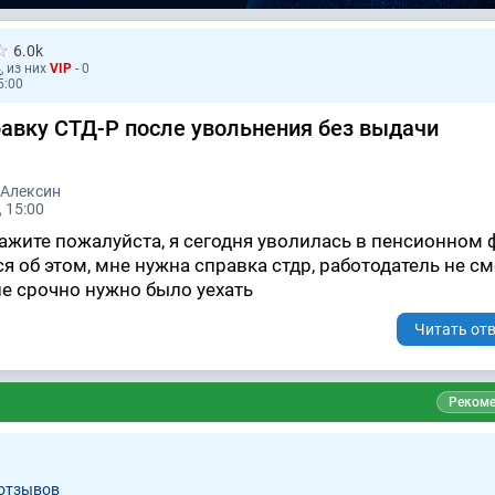
6.0k
4
, из них
VIP
- 0
5:00
равку СТД-Р после увольнения без выдачи
 Алексин
 15:00
ажите пожалуйста, я сегодня уволилась в пенсионном 
я об этом, мне нужна справка стдр, работодатель не с
не срочно нужно было уехать
Читать отв
Рекоме
а
 отзывов