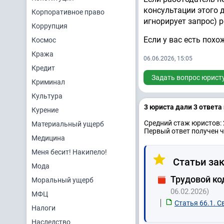
консультации этого 
Корпоративное право
игнорирует запрос) 
Коррупция
Если у вас есть похо
Космос
Кража
06.06.2026, 15:05
Кредит
Задать вопрос юрист
Криминал
Культура
3 юристa дали 3 ответa
Курение
Средний стаж юристов: 
Материальный ущерб
Первый ответ получен ч
Медицина
Меня бесит! Накипело!
Статьи зак
Мода
Трудовой ко
Моральный ущерб
06.02.2026)
МФЦ
Статья 66.1. С
Налоги
Наследство