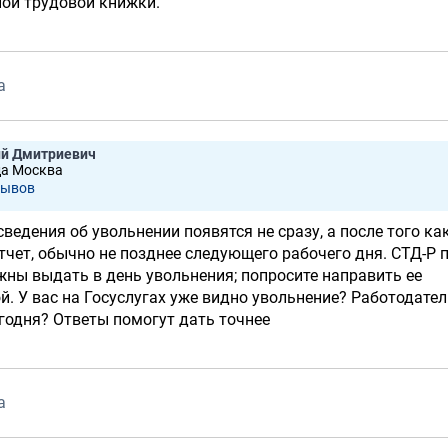
ной трудовой книжки.
а
ий Дмитриевич
да Москва
зывов
сведения об увольнении появятся не сразу, а после того ка
тчет, обычно не позднее следующего рабочего дня. СТД-Р п
лжны выдать в день увольнения; попросите направить ее
й. У вас на Госуслугах уже видно увольнение? Работодател
годня? Ответы помогут дать точнее
а