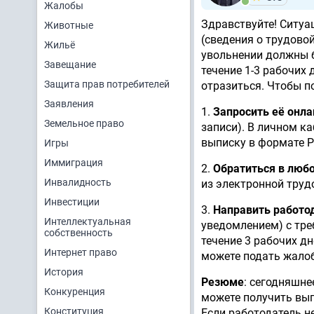
Жалобы
Здравствуйте! Ситуа
Животные
(сведения о трудово
Жильё
увольнении должны 
Завещание
течение 1-3 рабочих
Защита прав потребителей
отразиться. Чтобы п
Заявления
1.
Запросить её онла
Земельное право
записи). В личном к
выписку в формате P
Игры
Иммиграция
2.
Обратиться в люб
Инвалидность
из электронной труд
Инвестиции
3.
Направить работо
Интеллектуальная
уведомлением) с тре
собственность
течение 3 рабочих дн
Интернет право
можете подать жалоб
История
Резюме
: сегодняшне
Конкуренция
можете получить вып
Конституция
Если работодатель н