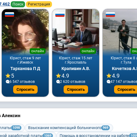
7 462
Поиск
Регистрация
онлайн
онлайн
он
Юрист, стаж 9 лет
Юрист, стаж 15 лет
Юрист, стаж 8 
г.Ижевск
г.Ярославль
г.Тула
Тарханова П Д
Крапивин А.В.
Кочетков А.
5
4.9
4.9
6 547 отзывов
2 620 отзывов
47 147 отзыво
Спросить
Спросить
Спросить
в Алексин
 платы
Взыскание компенсаций больничного
1098
969
ной заработной платы
Помощь в восстановлении на работе
1069
105