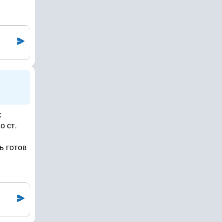
к
о ст.
ь готов