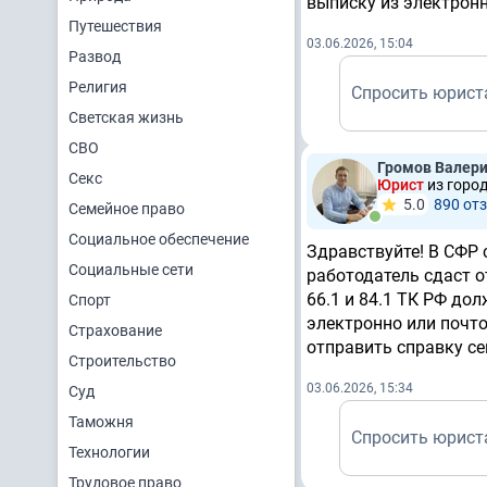
выписку из электрон
Путешествия
03.06.2026, 15:04
Развод
Религия
Спросить юрист
Светская жизнь
СВО
Громов Валер
Секс
Юрист
из горо
5.0
890 от
Семейное право
Социальное обеспечение
Здравствуйте! В СФР 
Социальные сети
работодатель сдаст о
66.1 и 84.1 ТК РФ до
Спорт
электронно или почто
Страхование
отправить справку се
Строительство
03.06.2026, 15:34
Суд
Таможня
Спросить юрист
Технологии
Трудовое право