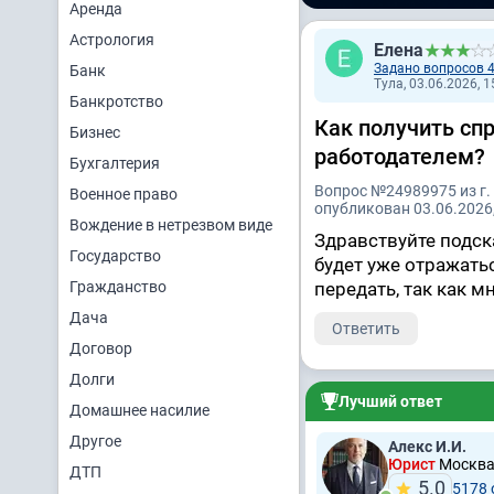
Аренда
Астрология
Елена
Задано вопросов 
Банк
Тула, 03.06.2026, 1
Банкротство
Как получить сп
Бизнес
работодателем?
Бухгалтерия
Вопрос №24989975 из г.
Военное право
опубликован 03.06.2026,
Вождение в нетрезвом виде
Здравствуйте подск
Государство
будет уже отражатьс
Гражданство
передать, так как м
Дача
Ответить
Договор
Долги
Лучший ответ
Домашнее насилие
Другое
Алекс И.И.
Юрист
Москв
ДТП
5.0
5178