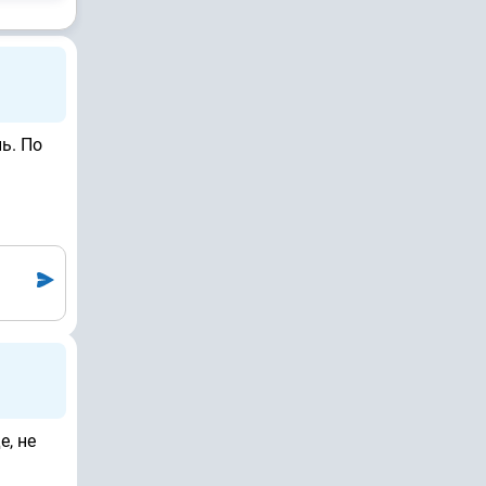
ь. По
е, не