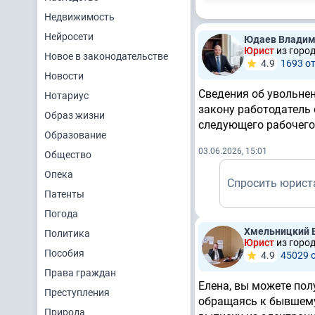
Недвижимость
Нейросети
Юдаев Владим
Юрист
из горо
Новое в законодательстве
4.9
1693 о
Новости
Сведения об увольнен
Нотариус
закону работодатель 
Образ жизни
следующего рабочего
Образование
03.06.2026, 15:01
Общество
Опека
Спросить юрист
Патенты
Погода
Хмельницкий 
Политика
Юрист
из горо
Пособия
4.9
45029 
Права граждан
Елена, вы можете пол
Преступления
обращаясь к бывшему 
Природа