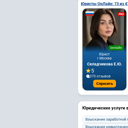
Юристы ОнЛайн: 73 из 4
PRO
онлайн
Юрист
г.Москва
Складчикова Е.Ю.
5
370 отзывов
Спросить
Юридические услуги 
Взыскание заработной
Взыскание невыплачен