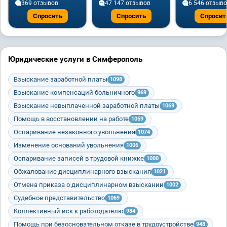
369 отзывов
47 147 отзывов
6 546 отзыв
Спросить
Спросить
Спросит
Юридические услуги в Симферополь
Взыскание заработной платы
1098
Взыскание компенсаций больничного
969
Взыскание невыплаченной заработной платы
1069
Помощь в восстановлении на работе
1059
Оспаривание незаконного увольнения
1074
Изменение оснований увольнения
1006
Оспаривание записей в трудовой книжке
1000
Обжалование дисциплинарного взыскания
1021
Отмена приказа о дисциплинарном взыскании
1002
Судебное представительство
1069
Коллективный иск к работодателю
984
Помощь при безосновательном отказе в трудоустройстве
948