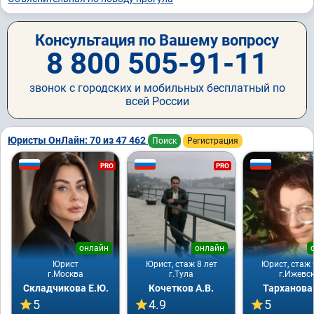
Консультация по Вашему вопросу
8 800 505-91-11
звонок с городских и мобильных бесплатный по
всей России
Юристы ОнЛайн: 70 из 47 462
Поиск
Регистрация
PRO
PRO
онлайн
онлайн
Юрист
Юрист, стаж 8 лет
Юрист, стаж 
г.Москва
г.Тула
г.Ижевс
Складчикова Е.Ю.
Кочетков А.В.
Тарханова
5
4.9
5