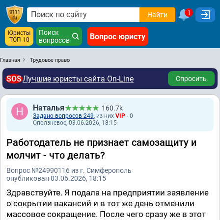
1
Найти
Поиск
Юристы
Вопрос юристу
ТОП-10
вопросов
Главная
Трудовое право
SOS
Лучшие юристы сайта On-Line
Спросить
Наталья
160.7k
Задано вопросов 249
, из них
VIP
- 0
Оползневое, 03.06.2026, 18:15
Работодатель не признает самозащиту и
молчит - что делать?
Вопрос №24990116 из г. Симферополь
опубликован 03.06.2026, 18:15
Здравствуйте. Я подала на предприятии заявление
о сокрытии вакансий и в тот же день отменили
массовое сокращение. После чего сразу же в этот