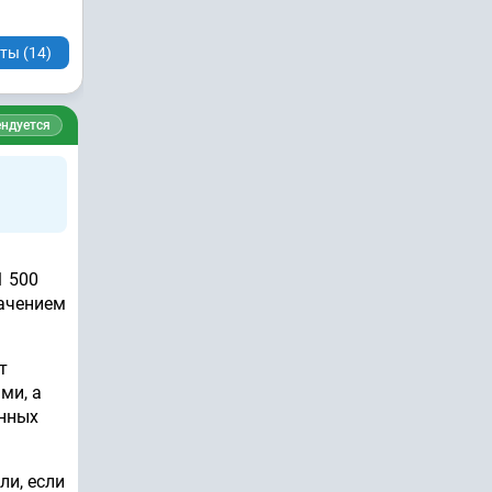
ты (14)
ндуется
1 500
начением
т
ми, а
анных
ли, если