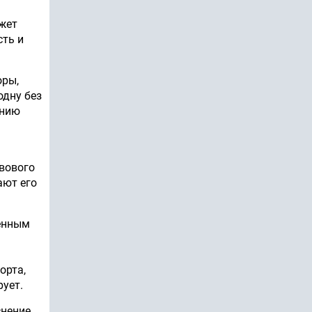
ожет
сть и
оры,
одну без
ению
ь
авового
ают его
менным
орта,
рует.
снение