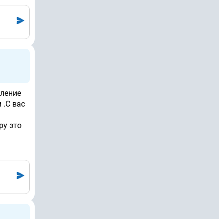
вление
 .С вас
ру это