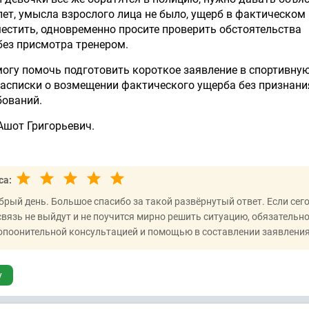
 лет, умысла взрослого лица не было, ущерб в фактическом
естить, одновременно просите проверить обстоятельства
без присмотра тренером.
огу помочь подготовить короткое заявление в спортивну
расписки о возмещении фактического ущерба без признани
бований.
Ашот Григорьевич.
са:
брый день. Большое спасибо за такой развёрнутый ответ. Если сег
связь не выйдут и не поучится мирно решить ситуацию, обязательн
допоонительной консультацией и помощью в составлении заявления
у