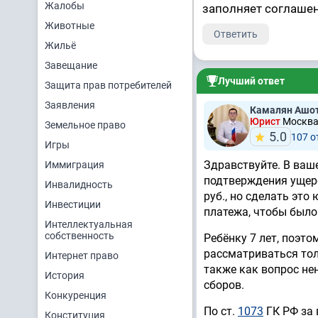
Жалобы
заполняет соглашени
Животные
Ответить
Жильё
Завещание
Лучший ответ
Защита прав потребителей
Заявления
Камалян Ашот
Юрист
Москва,
Земельное право
5.0
107 
Игры
Здравствуйте. В ваш
Иммиграция
подтверждения ущерб
Инвалидность
руб., но сделать эт
Инвестиции
платежа, чтобы было
Интеллектуальная
собственность
Ребёнку 7 лет, поэт
рассматриваться тол
Интернет право
также как вопрос не
История
сборов.
Конкуренция
По ст.
1073
ГК РФ за 
Конституция