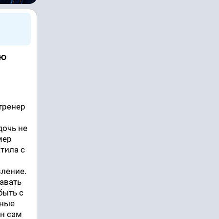
ую
 тренер
дочь не
мер
атила с
вление.
давать
быть с
нные
он сам