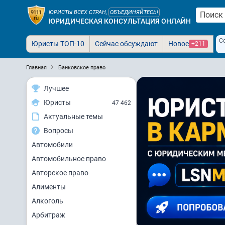
ЮРИСТЫ ВСЕХ СТРАН,
ОБЪЕДИНЯЙТЕСЬ!
ЮРИДИЧЕСКАЯ КОНСУЛЬТАЦИЯ ОНЛАЙН
С
Юристы ТОП-10
Сейчас обсуждают
Новое
+211
Главная
Банковское право
Лучшее
Юристы
47 462
Актуальные темы
Вопросы
Автомобили
Автомобильное право
Авторское право
Алименты
Алкоголь
Арбитраж