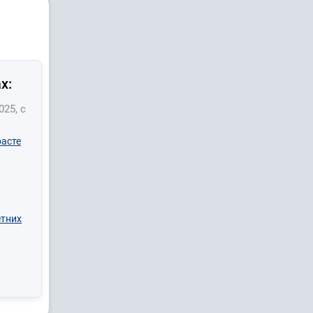
х:
025, с
расте
етних