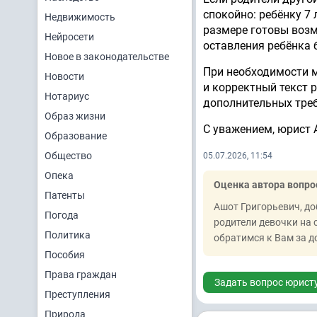
спокойно: ребёнку 7
Недвижимость
размере готовы возм
Нейросети
оставления ребёнка 
Новое в законодательстве
При необходимости м
Новости
и корректный текст 
Нотариус
дополнительных тре
Образ жизни
С уважением, юрист 
Образование
Общество
05.07.2026, 11:54
Опека
Оценка автора вопро
Патенты
Ашот Григорьевич, до
Погода
родители девочки на 
Политика
обратимся к Вам за 
Пособия
Права граждан
Задать вопрос юрист
Преступления
Природа