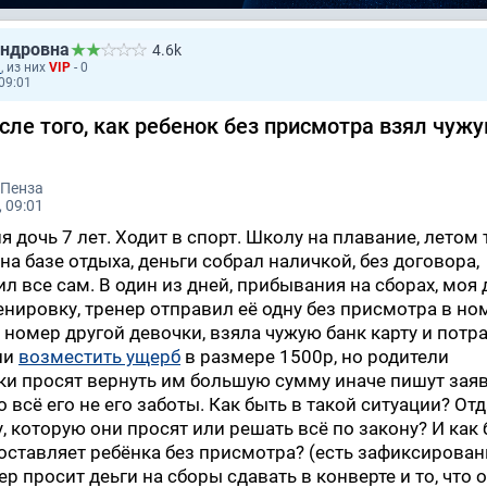
андровна
4.6k
3
, из них
VIP
- 0
 09:01
сле того, как ребенок без присмотра взял чуж
 Пенза
 09:01
я дочь 7 лет. Ходит в спорт. Школу на плавание, летом
а базе отдыха, деньги собрал наличкой, без договора,
 все сам. В один из дней, прибывания на сборах, моя 
ренировку, тренер отправил её одну без присмотра в но
 номер другой девочки, взяла чужую банк карту и потр
ли
возместить ущерб
в размере 1500р, но родители
и просят вернуть им большую сумму иначе пишут зая
то всё его не его заботы. Как быть в такой ситуации? От
 которую они просят или решать всё по закону? И как 
оставляет ребёнка без присмотра? (есть зафиксирова
ер просит деьги на сборы сдавать в конверте и то, что 