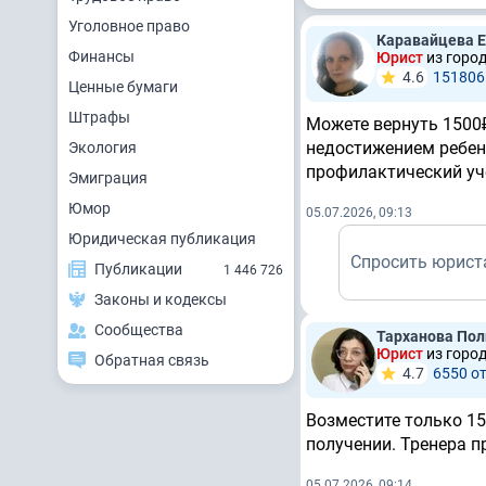
Уголовное право
Каравайцева 
Финансы
Юрист
из горо
4.6
151806
Ценные бумаги
Штрафы
Можете вернуть 1500₽
недостижением ребен
Экология
профилактический уче
Эмиграция
Юмор
05.07.2026, 09:13
Юридическая публикация
Спросить юрист
Публикации
1 446 726
Законы и кодексы
Сообщества
Тарханова По
Юрист
из горо
Обратная связь
4.7
6550 о
Возместите только 15
получении. Тренера п
05.07.2026, 09:14