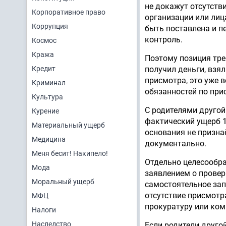
не докажут отсутств
Корпоративное право
организации или лиц
Коррупция
быть поставлена и п
контроль.
Космос
Кража
Поэтому позиция тре
Кредит
получил деньги, взял
присмотра, это уже 
Криминал
обязанностей по при
Культура
С родителями другой
Курение
фактический ущерб 1
Материальный ущерб
основания не призна
Медицина
документально.
Меня бесит! Накипело!
Отдельно целесообра
Мода
заявлением о провер
Моральный ущерб
самостоятельное зап
отсутствие присмотр
МФЦ
прокуратуру или ком
Налоги
Наследство
Если родители друго