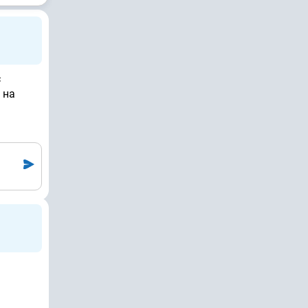
с
 на