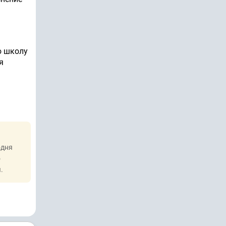
ю школу
я
одня
о
.