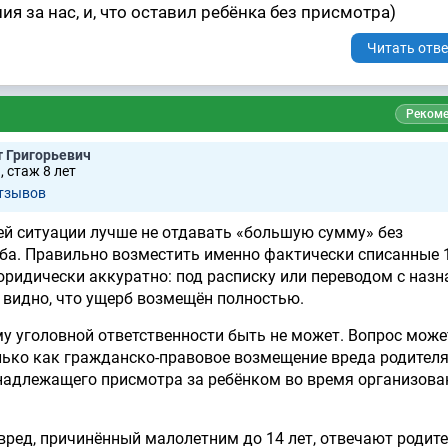
я за нас, и, что оставил ребёнка без присмотра)
Читать отве
Рекоме
 Григорьевич
 стаж 8 лет
отзывов
ей ситуации лучше не отдавать «большую сумму» без
а. Правильно возместить именно фактически списанные 
о юридически аккуратно: под расписку или переводом с наз
 видно, что ущерб возмещён полностью.
ому уголовной ответственности быть не может. Вопрос може
ько как гражданско-правовое возмещение вреда родителя
надлежащего присмотра за ребёнком во время организов
вред, причинённый малолетним до 14 лет, отвечают родите