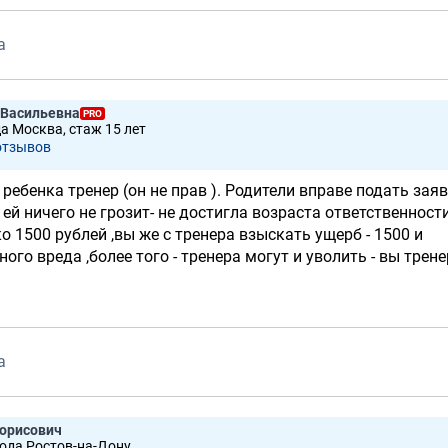
а
 Васильевна
PRO
да Москва, стаж 15 лет
отзывов
 ребенка тренер (он не прав ). Родители вправе подать зая
 ей ничего не грозит- не достигла возраста ответственности
о 1500 рублей ,вы же с тренера взыскать ущерб - 1500 и
го вреда ,более того - тренера могут и уволить - вы трене
а
орисович
рода Ростов-на-Дону