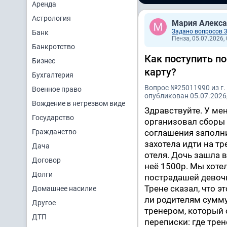
Аренда
Астрология
Мария Алекс
Задано вопросов 
Банк
Пенза, 05.07.2026,
Банкротство
Как поступить по
Бизнес
карту?
Бухгалтерия
Вопрос №25011990 из г.
Военное право
опубликован 05.07.2026,
Вождение в нетрезвом виде
Здравствуйте. У мен
Государство
организовал сборы н
Гражданство
соглашения заполнил
захотела идти на т
Дача
отеля. Дочь зашла в
Договор
неё 1500р. Мы хоте
Долги
пострадашей девочк
Трене сказал, что э
Домашнее насилие
ли родителям сумму,
Другое
тренером, который 
ДТП
переписки: где трен