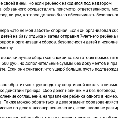
ие своей вины. Но если ребёнок находился под надзором
а, обязанного осуществлять присмотр, ответственность м
еред лицом, которое должно было обеспечивать безопасно
нера «это не моя забота» спорная. Если он организовал сб
 детей на базу отдыха и затем отправил 7-летнего ребёнка 
вопрос к организации сборов, безопасности детей и исполн
смотру.
 девочки лучше общаться спокойно: вы готовы возместит
 500 руб., но дополнительные суммы без документов и пр
ёте. Если они считают, что ущерб больше, пусть подтвержд
зно обратиться к руководству спортивной школы с пись
ке действий тренера: сбор денег наличными без договора,
олнение соглашений, направление ребёнка одного в номер,
а. Также можно обратиться в департамент образования/сп
иссию по делам несовершеннолетних, если школа не реаги
й девочки всё же обратятся в полицию, нужно давать объя