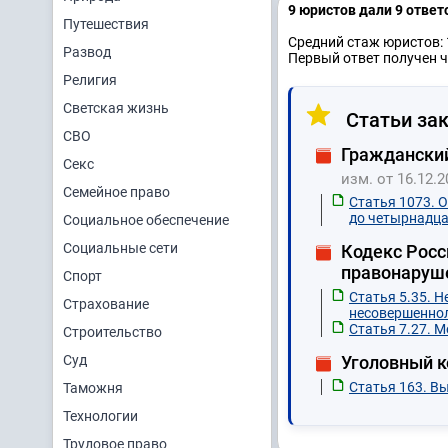
9 юристов дали 9 ответ
Путешествия
Средний стаж юристов: 
Развод
Первый ответ получен ч
Религия
Светская жизнь
Статьи зак
СВО
Гражданский
Секс
изм. от 16.12.2
Семейное право
Статья 1073. 
до четырнадца
Социальное обеспечение
Социальные сети
Кодекс Росс
правонаруш
Спорт
Статья 5.35. 
Страхование
несовершеннол
Статья 7.27. 
Строительство
Суд
Уголовный 
Статья 163. В
Таможня
Технологии
Трудовое право