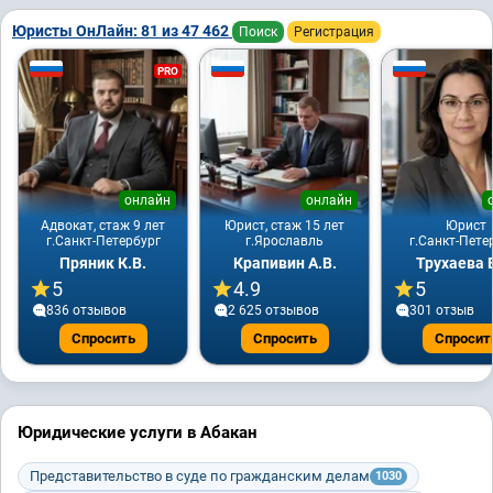
Юристы ОнЛайн: 81 из 47 462
Поиск
Регистрация
PRO
онлайн
онлайн
Адвокат, стаж 9 лет
Юрист, стаж 15 лет
Юрист
г.Санкт-Петербург
г.Ярославль
г.Санкт-Пете
Пряник К.В.
Крапивин А.В.
Трухаева В
5
4.9
5
836 отзывов
2 625 отзывов
301 отзыв
Спросить
Спросить
Спросит
Юридические услуги в Абакан
Представительство в суде по гражданским делам
1030