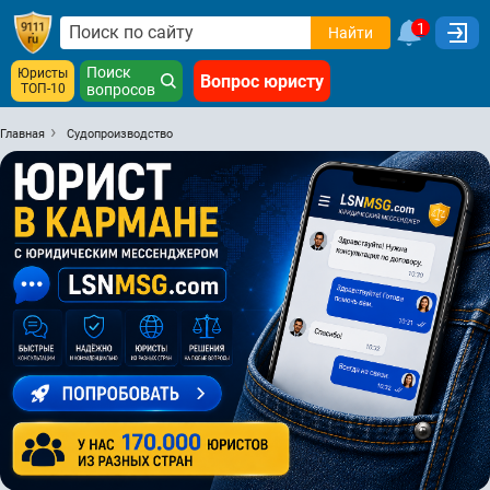
1
Найти
Поиск
Юристы
Вопрос юристу
ТОП-10
вопросов
Главная
Судопроизводство