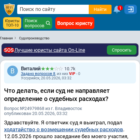
1
Найти
Поиск
Юристы
Вопрос юристу
ТОП-10
вопросов
Главная
Судопроизводство
SOS
Лучшие юристы сайта On-Line
Спросить
Виталий
10.7k
Задано вопросов 8
, из них
VIP
- 0
Уссурийск, 20.05.2026, 03:32
Что делать, если суд не направляет
определение о судебных расходах?
Вопрос №24979868 из г. Владивосток
опубликован 20.05.2026, 03:32
Здравствуйте. Я ответчик суд я выиграл, подал
ходатайство о возмещении судебных расходов
.
12.05.2026 прошло заседание без моего участия,