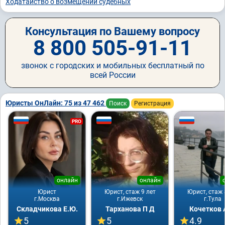
Ходатайство о возмещении судебных
Консультация по Вашему вопросу
8 800 505-91-11
звонок с городских и мобильных бесплатный по
всей России
Юристы ОнЛайн: 75 из 47 462
Поиск
Регистрация
PRO
онлайн
онлайн
Юрист
Юрист, стаж 9 лет
Юрист, стаж 
г.Москва
г.Ижевск
г.Тула
Складчикова Е.Ю.
Тарханова П Д
Кочетков 
5
5
4.9