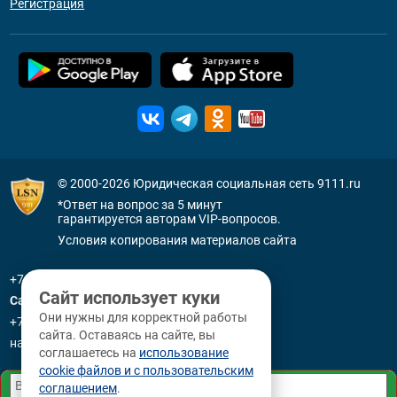
Регистрация
© 2000-2026
Юридическая социальная сеть 9111.ru
*Ответ на вопрос за 5 минут
гарантируется авторам VIP-вопросов.
Условия копирования материалов сайта
+7 (800) 505-91-11
Сайт использует куки
Санкт-Петербург
Они нужны для корректной работы
+7 (812) 336-92-64
сайта. Оставаясь на сайте, вы
наб. р. Фонтанки, д. 59
соглашаетесь на
использование
cookie файлов и с пользовательским
соглашением
.