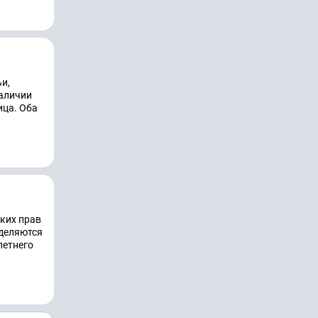
ьи,
наличии
ица. Оба
аких прав
ыделяются
летнего