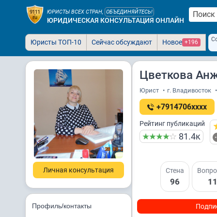
ЮРИСТЫ ВСЕХ СТРАН,
ОБЪЕДИНЯЙТЕСЬ!
ЮРИДИЧЕСКАЯ КОНСУЛЬТАЦИЯ ОНЛАЙН
С
Юристы ТОП-10
Сейчас обсуждают
Новое
+196
Цветкова Ан
Юрист
•
г. Владивосток
•
+7914706xxxx
Рейтинг публикаций
81.4к
Личная консультация
Стена
Вопро
96
1
Профиль/контакты
Подпи