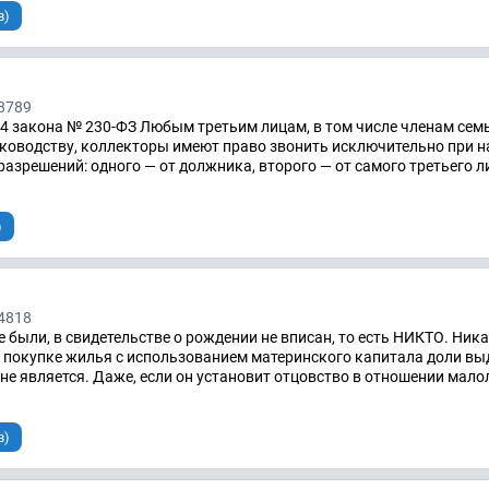
в)
8789
т. 4 закона № 230-ФЗ Любым третьим лицам, в том числе членам сем
уководству, коллекторы имеют право звонить исключительно при 
разрешений: одного — от должника, второго — от самого третьего л
)
4818
е были, в свидетельстве о рождении не вписан, то есть НИКТО. Ник
При покупке жилья с использованием материнского капитала доли в
 не является. Даже, если он установит отцовство в отношении мало
в)