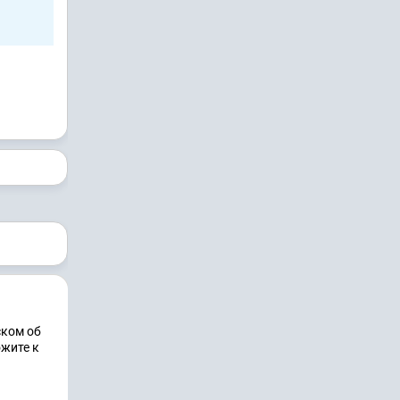
ском об
ожите к