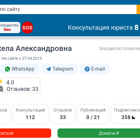
ообщества
8
Консультация юриста
SOS
New
жела Александровна
Заходил(а):позавчер
На сайте с 27.04.2015
WhatsApp
Telegram
E-mail
4.0
Отзывов: 33
сов
Консультаций
Отзывов
Публикаций
Подписчико
1
112
33
0 / 21
358
саться
Донаты ₽