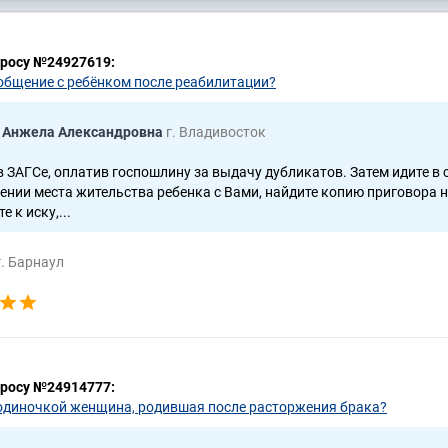
просу №24927619:
 общение с ребёнком после реабилитации?
 Анжела Александровна
г. Владивосток
в ЗАГСе, оплатив госпошлину за выдачу дубликатов. Затем идите в с
ении места жительства ребенка с Вами, найдите копию приговора 
 к иску,...
г. Барнаул
просу №24914777:
одиночкой женщина, родившая после расторжения брака?