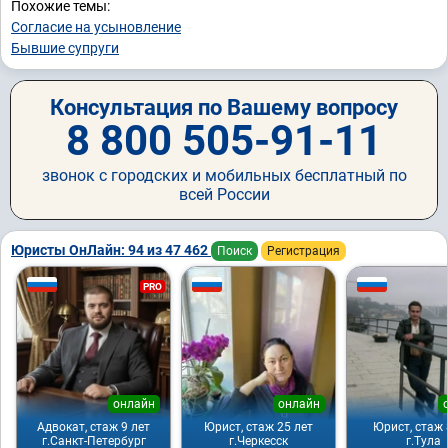
Похожие темы:
Согласие на усыновление
Бывшие супруги
Консультация по Вашему вопросу
8 800 505-91-11
звонок с городских и мобильных бесплатный по
всей России
Юристы ОнЛайн: 94 из 47 462
Поиск
Регистрация
PRO
онлайн
онлайн
Адвокат, стаж 9 лет
Юрист, стаж 25 лет
Юрист, стаж 
г.Санкт-Петербург
г.Черкесск
г.Тула