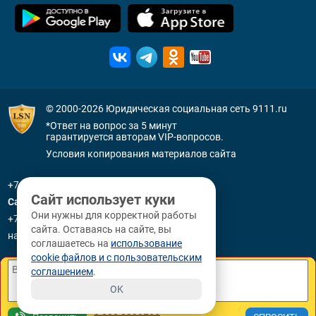
© 2000-2026
Юридическая социальная сеть 9111.ru
*Ответ на вопрос за 5 минут
гарантируется авторам VIP-вопросов.
Условия копирования материалов сайта
+7 (800) 505-91-11
Сайт использует куки
Санкт-Петербург
Они нужны для корректной работы
+7 (812) 336-92-64
сайта. Оставаясь на сайте, вы
наб. р. Фонтанки, д. 59
соглашаетесь на
использование
cookie файлов и с пользовательским
соглашением
.
OK
8 800 3330265