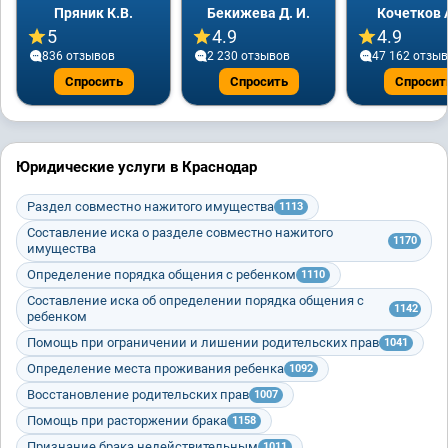
Пряник К.В.
Бекижева Д. И.
Кочетков 
5
4.9
4.9
836 отзывов
2 230 отзывов
47 162 отзы
Спросить
Спросить
Спросит
Юридические услуги в Краснодар
Раздел совместно нажитого имущества
1113
Составление иска о разделе совместно нажитого
1170
имущества
Определение порядка общения с ребенком
1110
Составление иска об определении порядка общения с
1142
ребенком
Помощь при ограничении и лишении родительских прав
1041
Определение места проживания ребенка
1092
Восстановление родительских прав
1007
Помощь при расторжении брака
1158
Признание брака недействительным
1011