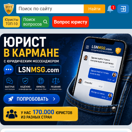
1
Найти
Поиск
Юристы
Вопрос юристу
ТОП-10
вопросов