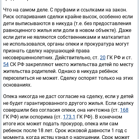
Что на самом деле. С пруфами и ссылками на закон.
Риск оспаривания сделки крайне высок, особенно если
дети выписываются в никуда (т.е. без предоставления
равноценного жилья или доли в новом объекте). Даже
если дети не являются собственниками и маткапитал
не использовался, органы опеки и прокуратура могут
признать сделку нарушающей права
несовершеннолетних. Действительно, ст.
20
ГК РФ и ст.
54
СК РФ закрепляют место жительства детей по месту
жительства родителей. Однако в никуда ребёнок
переселиться не может. Сделку оспорят только на этих
основаниях.
Опека никогда не даст согласие на сделку, если у детей
не будет гарантированного другого жилья. Если сделку
совершили без согласия опеки, она ничтожна (ст.
168
ГК РФ) или оспорима (ст.
173.1
ГК РФ). В конечном
итоге иск может подать прокурор, опека или сам
ребенок после 18 лет. Срок исковой давности 1 год с
момента, когда истец узнал о нарушении. Срок может