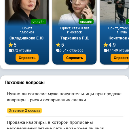
онлайн
онлайн
Юрист
Юрист, стаж 9 лет
Юрист, стаж 
г.Москва
г.Ижевск
г.Тула
Складчикова Е.Ю.
Тарханова П Д
Кочетков 
5
5
4.9
372 отзывa
6 547 отзывов
47 149 отзы
Спросить
Спросить
Спросит
Похожие вопросы
Нужно ли согласие мужа покупательницы при продаже
квартиры - риски оспаривания сделки
Ответили 2 юристa
Продажа квартиры, в которой прописаны
несовершеннолетние дети - возможен ли риск