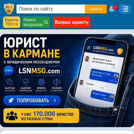
1
Найти
Поиск
Юристы
Вопрос юристу
ТОП-10
вопросов