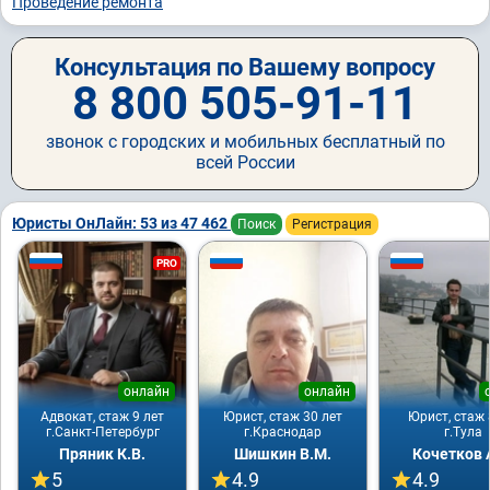
Проведение ремонта
Консультация по Вашему вопросу
8 800 505-91-11
звонок с городских и мобильных бесплатный по
всей России
Юристы ОнЛайн: 53 из 47 462
Поиск
Регистрация
PRO
онлайн
онлайн
Адвокат, стаж 9 лет
Юрист, стаж 30 лет
Юрист, стаж 
г.Санкт-Петербург
г.Краснодар
г.Тула
Пряник К.В.
Шишкин В.М.
Кочетков 
5
4.9
4.9