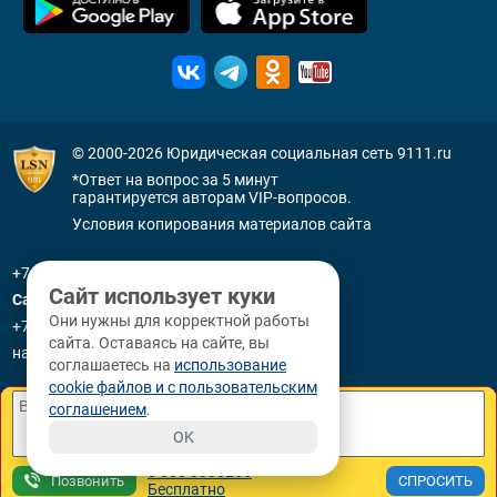
© 2000-2026
Юридическая социальная сеть 9111.ru
*Ответ на вопрос за 5 минут
гарантируется авторам VIP-вопросов.
Условия копирования материалов сайта
+7 (800) 505-91-11
Сайт использует куки
Санкт-Петербург
Они нужны для корректной работы
+7 (812) 336-92-64
сайта. Оставаясь на сайте, вы
наб. р. Фонтанки, д. 59
соглашаетесь на
использование
cookie файлов и с пользовательским
соглашением
.
OK
8 800 3330265
Позвонить
Бесплатно