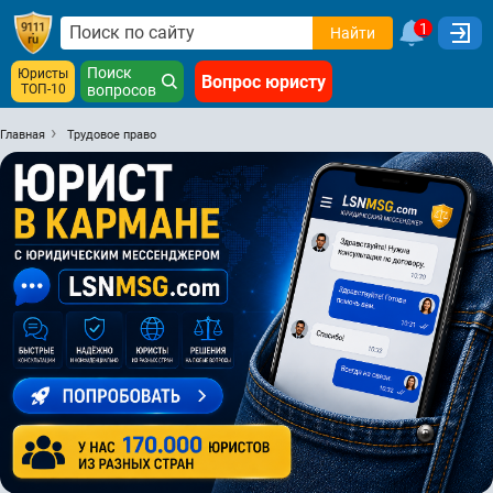
1
Найти
Поиск
Юристы
Вопрос юристу
ТОП-10
вопросов
Главная
Трудовое право