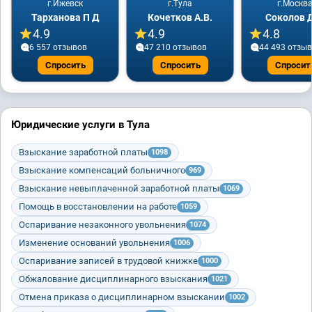
г.Ижевск
г.Тула
г.Москв
Тарханова П Д
Кочетков А.В.
Соколов Д
4.9
4.9
4.8
6 557 отзывов
47 210 отзывов
44 493 отзы
Спросить
Спросить
Спросит
Юридические услуги в Тула
Взыскание заработной платы
1098
Взыскание компенсаций больничного
969
Взыскание невыплаченной заработной платы
1069
Помощь в восстановлении на работе
1059
Оспаривание незаконного увольнения
1074
Изменение оснований увольнения
1006
Оспаривание записей в трудовой книжке
1000
Обжалование дисциплинарного взыскания
1021
Отмена приказа о дисциплинарном взыскании
1002