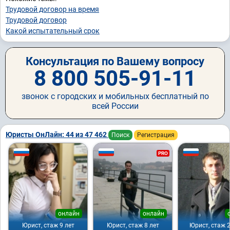
Трудовой договор на время
Трудовой договор
Какой испытательный срок
Консультация по Вашему вопросу
8 800 505-91-11
звонок с городских и мобильных бесплатный по
всей России
Юристы ОнЛайн: 44 из 47 462
Поиск
Регистрация
PRO
онлайн
онлайн
Юрист, стаж 9 лет
Юрист, стаж 8 лет
Юрист, стаж 2