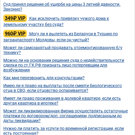
Суд принял решение об ущербе на цены 3 летней давности.
Законно?
349₽ VIP
Как исключить привязку чужого дома к
земельному участку без суда?
960₽ VIP
Могу ли я вылететь из Беларуси в Турцию по
загранпаспорту Молдовы, если он чистый?
Может ли самозанятый продавать отремонтированную б/у
технику?
Можно ли на основании решения суда о недействительности
сделки по ст.ГК РФ признать лицо потерпевшим для
возбуждения
Как мне перезвонить для консультации?
Имею ли я право на выплаты после смерти биологического
отца в СВО, если отцовство оспаривается?
Имеет ли право проживания в долевой квартире, если есть
другая квартира в ипотеке?
Может ли ликвидированная фирма осуществлять остаточные
платежи по договором/доп. соглашениям, подписанным до
даты ликвидации?
Нужно ли платить за услуги по временной регистрации, если
есть постоянная?