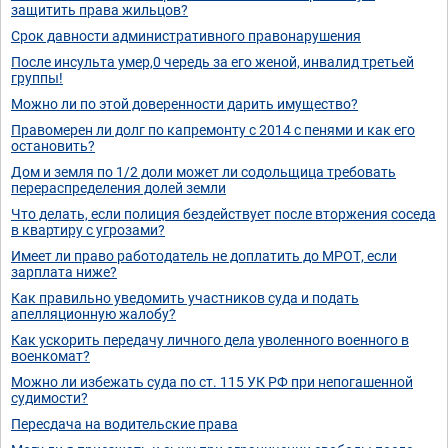
защитить права жильцов?
Срок давности административного правонарушения
После инсульта умер,0 чередь за его женой, инвалид третьей
группы!
Можно ли по этой доверенности дарить имущество?
Правомерен ли долг по капремонту с 2014 с пенями и как его
остановить?
Дом и земля по 1/2 доли может ли содольщица требовать
перераспределения долей земли
Что делать, если полиция бездействует после вторжения соседа
в квартиру с угрозами?
Имеет ли право работодатель не доплатить до МРОТ, если
зарплата ниже?
Как правильно уведомить участников суда и подать
апелляционную жалобу?
Как ускорить передачу личного дела уволенного военного в
военкомат?
Можно ли избежать суда по ст. 115 УК РФ при непогашенной
судимости?
Пересдача на водительские права