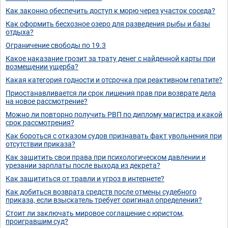
Как законно обеспечить доступ к морю через участок соседа?
Как оформить бесхозное озеро для разведения рыбы и базы
отдыха?
Ограничение свободы по 19.3
Какое наказание грозит за трату денег с найденной карты при
возмещении ущерба?
Какая категория годности и отсрочка при реактивном гепатите?
Приостанавливается ли срок лишения прав при возврате дела
на новое рассмотрение?
Можно ли повторно получить РВП по диплому магистра и какой
срок рассмотрения?
Как бороться с отказом судов признавать факт увольнения при
отсутствии приказа?
Как защитить свои права при психологическом давлении и
урезании зарплаты после выхода из декрета?
Как защититься от травли и угроз в интернете?
Как добиться возврата средств после отмены судебного
приказа, если взыскатель требует оригинал определения?
Стоит ли заключать мировое соглашение с юристом,
проигравшим суд?