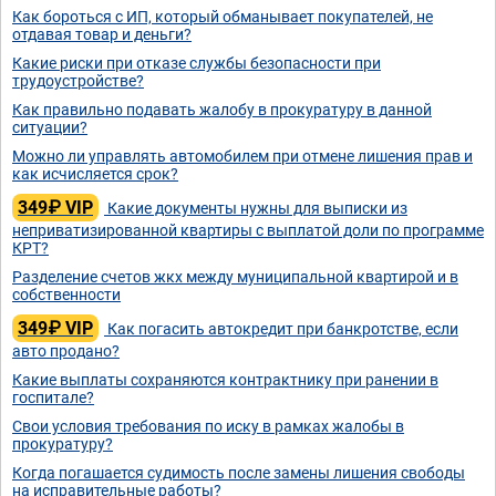
Как бороться с ИП, который обманывает покупателей, не
отдавая товар и деньги?
Какие риски при отказе службы безопасности при
трудоустройстве?
Как правильно подавать жалобу в прокуратуру в данной
ситуации?
Можно ли управлять автомобилем при отмене лишения прав и
как исчисляется срок?
349₽ VIP
Какие документы нужны для выписки из
неприватизированной квартиры с выплатой доли по программе
КРТ?
Разделение счетов жкх между муниципальной квартирой и в
собственности
349₽ VIP
Как погасить автокредит при банкротстве, если
авто продано?
Какие выплаты сохраняются контрактнику при ранении в
госпитале?
Свои условия требования по иску в рамках жалобы в
прокуратуру?
Когда погашается судимость после замены лишения свободы
на исправительные работы?