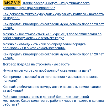
349₽ VIP
Какие расходы могут быть у финансового
управляющего при банкротстве?
Как доказать фиктивную удаленную работу коллеги и наказать
за подлог?
Как продать квартиру без согласия мужа, если он пропал 20 лет
назад?
Можно ли восстановиться на 1 курс МВД после отчисления по
собственному желанию в том же году?
Можно ли объединить иски об определении порядка
пользования и о незаконном вселении?
Как продать квартиру без согласия мужа, если он пропал 20 лет
назад?
Договор подряда на строительные работы
Нужна ли регистрация пробуренной скважины на даче?
Как привлечь соседей к ответственности за ложные вызовы
полиции?
Как найти обидчика по номеру авто и взыскать компенсацию
за избиение?
Работаю воспитателем в детской больнице в сельской
местности. Какое количество рабочих часов в неделю я должна
работать?