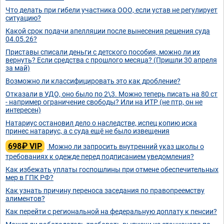
Что делать при гибели участника ООО, если устав не регулирует
ситуацию?
Какой срок подачи апелляции после вынесения решения суда
04.05.26?
Приставы списали деньги с детского пособия, можно ли их
вернуть? Если средства с прошлого месяца? (Пришли 30 апреля
за май)
Возможно ли классифицировать это как дробление?
Отказали в УДО, оно было по 2\3. Можно теперь писать на 80 ст
- например ограничение свободы? Или на ИТР (не птр, он не
интересен)
Натариус остановил дело о наследстве, испец копию иска
принес натариус, а с суда ещё не было извещения
698₽ VIP
Можно ли запросить внутренний указ школы о
требованиях к одежде перед подписанием уведомления?
Как избежать уплаты госпошлины при отмене обеспечительных
мер в ГПК РФ?
Как узнать причину переноса заседания по правопреемству
алиментов?
Как перейти с региональной на федеральную доплату к пенсии?