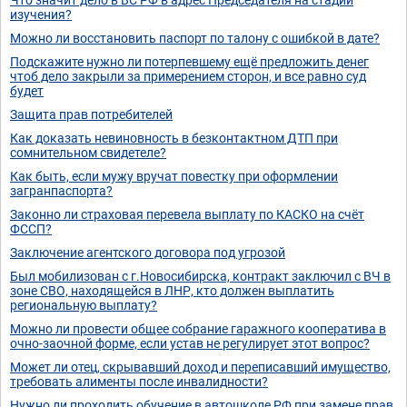
изучения?
Можно ли восстановить паспорт по талону с ошибкой в дате?
Подскажите нужно ли потерпевшему ещё предложить денег
чтоб дело закрыли за примерением сторон, и все равно суд
будет
Защита прав потребителей
Как доказать невиновность в безконтактном ДТП при
сомнительном свидетеле?
Как быть, если мужу вручат повестку при оформлении
загранпаспорта?
Законно ли страховая перевела выплату по КАСКО на счёт
ФССП?
Заключение агентского договора под угрозой
Был мобилизован с г.Новосибирска, контракт заключил с ВЧ в
зоне СВО, находящейся в ЛНР, кто должен выплатить
региональную выплату?
Можно ли провести общее собрание гаражного кооператива в
очно-заочной форме, если устав не регулирует этот вопрос?
Может ли отец, скрывавший доход и переписавший имущество,
требовать алименты после инвалидности?
Нужно ли проходить обучение в автошколе РФ при замене прав