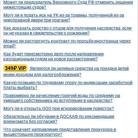
Может ли председатель Верховного Суда РФ отменить решения
нижестоящих судов?
Могу ли я подать иск на УК из-за травмы, полученной из-за
неисправной двери при урагане?
Как доказать родство с отцом для получения наследства, если
он не указан в свидетельстве о рождении?
Можно ли расторгнуть контракт по просьбе иностранца через
email?
Как будет пересмотрено дело после направления
кассационным судом на новое рассмотрение?
349₽ VIP
Являются ли целевые средства на поездки детей
моим доходом для налогообложения?
Какую позицию по трудовому спору по индексации заработной
платы выбрать?
Правомерно ли начисление горячей воды по среднему на
умершего собственника до вступления в наследство?
Могу ли я открыть ООО при игнорировании повесток?
Обязательно ли обучение в ДОСААФ по рекомендации
военкомата без согласия?
Что означает направление представления прокурора в
вышестоящую прокуратуру?