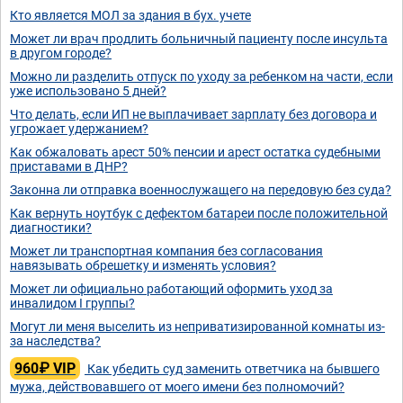
Кто является МОЛ за здания в бух. учете
Может ли врач продлить больничный пациенту после инсульта
в другом городе?
Можно ли разделить отпуск по уходу за ребенком на части, если
уже использовано 5 дней?
Что делать, если ИП не выплачивает зарплату без договора и
угрожает удержанием?
Как обжаловать арест 50% пенсии и арест остатка судебными
приставами в ДНР?
Законна ли отправка военнослужащего на передовую без суда?
Как вернуть ноутбук с дефектом батареи после положительной
диагностики?
Может ли транспортная компания без согласования
навязывать обрешетку и изменять условия?
Может ли официально работающий оформить уход за
инвалидом I группы?
Могут ли меня выселить из неприватизированной комнаты из-
за наследства?
960₽ VIP
Как убедить суд заменить ответчика на бывшего
мужа, действовавшего от моего имени без полномочий?