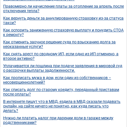
Правомерно ли начисление платы за отопление за апрель после
отключения тепла?
Как вернуть деньги за аннулированную страховку из-за статуса
такси?
Как оспорить заниженную страховую выплату и понудить СТОА
к ремонту?
Как отменить заочное решение суда по взысканию долга за
неоказанные услуги?
Как снять арест по сводному ИП, если одно из ИП отменено, а
второе активно?
Уплачивается ли пошлина при подаче заявления в мировой суд
о рассрочке выплаты задолженности.
Как прописать мужа в дом, если один из собственников –
несовершеннолетний?
Как списать долг по старому кредиту, переданный приставам
после оплаты?
В интернете пишут что в МВД, ездила в МВД сказали подавать
онлайн, на сайте ничего не понятно, как куда писать что
делать?
Нужно ли платить налог при дарении доли в гараже между
родственниками?