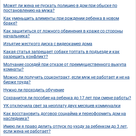
Может ли жена не пускать полицию в дом при обыске по
постановлению на мужа?
Как уменьшить алименты при рождении ребенка в новом
браке?
Как защититься от ложного обвинения в краже со стороны
начальника?
Изъятие жесткого диска с видеокамер дома
Какая статья запрещает собаке топтать в подъезде и как
разрешить конфликт?
Молчание соседей при отказе от преимущественного выкупа
комнаты?
Можно ли получить соцконтракт, если муж не работает и не на
бирже труда?
Нужно ли проходить обучение
Сохранится ли пособие на ребенка до 17 лет при смене работы?
УК отключила свет за неоплату двух месяцев коммуналки
Как восстановить договор соцнайма и переоформить дом на
наследника?
Имею ли я право делить отпуск по уходу за ребенком до 3 лет,
если жена не работает?