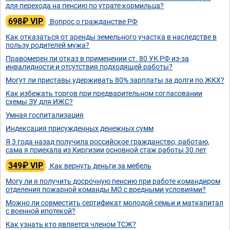
для перехода на пенсию по утрате кормильца?
698₽ VIP
Вопрос о гражданстве РФ
Как отказаться от аренды земельного участка в наследстве в
пользу родителей мужа?
Правомерен ли отказ в применении ст. 80 УК РФ из-за
инвалидности и отсутствия подходящей работы?
Могут ли приставы удерживать 80% зарплаты за долги по ЖКХ?
Как избежать торгов при предварительном согласовании
схемы ЗУ для ИЖС?
Умная госпитализация
Индексация присужденных денежных сумм
Я 3 года назад получила российское гражданство, работаю,
сама я приехала из Киргизии основной стаж работы 30 лет
349₽ VIP
Как вернуть деньги за мебель
Могу ли я получить досрочную пенсию при работе командиром
отделения пожарной команды МО с вредными условиями?
Можно ли совместить сертификат молодой семьи и маткапитал
с военной ипотекой?
Как узнать кто является членом ТСЖ?