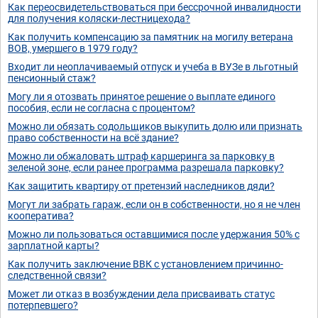
Как переосвидетельствоваться при бессрочной инвалидности
для получения коляски-лестницехода?
Как получить компенсацию за памятник на могилу ветерана
ВОВ, умершего в 1979 году?
Входит ли неоплачиваемый отпуск и учеба в ВУЗе в льготный
пенсионный стаж?
Могу ли я отозвать принятое решение о выплате единого
пособия, если не согласна с процентом?
Можно ли обязать содольщиков выкупить долю или признать
право собственности на всё здание?
Можно ли обжаловать штраф каршеринга за парковку в
зеленой зоне, если ранее программа разрешала парковку?
Как защитить квартиру от претензий наследников дяди?
Могут ли забрать гараж, если он в собственности, но я не член
кооператива?
Можно ли пользоваться оставшимися после удержания 50% с
зарплатной карты?
Как получить заключение ВВК с установлением причинно-
следственной связи?
Может ли отказ в возбуждении дела присваивать статус
потерпевшего?