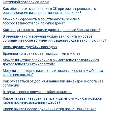
Натяжной потолок со швом
Как обезопасить заявление в СК при риске предвзятого
расследования из-за родственника в полиции?
Можно ли оформить в собственность землю в
госсобственности при покупке дома?
Как защититься от травли директора после больничного?
В течение какого времени можно заключить мировое
соглашение после вступления решения суда в законную силу?
Возмещение судебных расходов
Брачный контракт с разными долями в жилье
Может ли устное обвинение в вымогательстве взятки без
доказательств быть клеветой?
Могу ли я повторно взять кредитные каникулы в МФО из-за
снижения дохода?
Как отказаться от доп. обязанностей инженера-эколога без
согласия?
Вторая сторона нарушает обязательства
Какое наказание грозит за трату денег с чужой банковской
карты после возмещения ущерба?
Сроки выплат после признания отца погибшим на СВО?