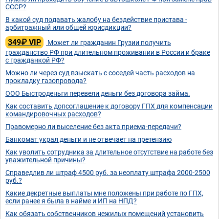
СССР?
В какой суд подавать жалобу на бездействие пристава -
арбитражный или общей юрисдикции?
349₽ VIP
Может ли гражданин Грузии получить
гражданство РФ при длительном проживании в России и браке
с гражданкой РФ?
Можно ли через суд взыскать с соседей часть расходов на
прокладку газопровода?
ООО Быстроденьги перевели деньги без договора займа.
Как составить допсоглашение к договору ГПХ для компенсации
командировочных расходов?
Правомерно ли выселение без акта приема-передачи?
Банкомат украл деньги и не отвечает на претензию
Как уволить сотрудника за длительное отсутствие на работе без
уважительной причины?
Справедлив ли штраф 4500 руб. за неоплату штрафа 2000-2500
руб.?
Какие декретные выплаты мне положены при работе по ГПХ,
если ранее я была в найме и ИП на НПД?
Как обязать собственников нежилых помещений установить