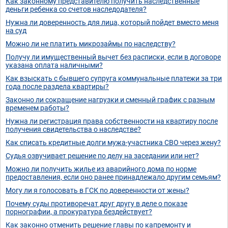
Как законному представителю получить наследственные
деньги ребенка со счетов наследодателя?
Нужна ли доверенность для лица, который пойдет вместо меня
на суд
Можно ли не платить микрозаймы по наследству?
Получу ли имущественный вычет без расписки, если в договоре
указана оплата наличными?
Как взыскать с бывшего супруга коммунальные платежи за три
года после раздела квартиры?
Законно ли сокращение нагрузки и сменный график с разным
временем работы?
Нужна ли регистрация права собственности на квартиру после
получения свидетельства о наследстве?
Как списать кредитные долги мужа-участника СВО через жену?
Судья озвучивает решение по делу на заседании или нет?
Можно ли получить жилье из аварийного дома по норме
предоставления, если оно ранее принадлежало другим семьям?
Могу ли я голосовать в ГСК по доверенности от жены?
Почему суды противоречат друг другу в деле о показе
порнографии, а прокуратура бездействует?
Как законно отменить решение главы по капремонту и