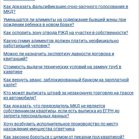
Как доказать фальсификацию очно-заочного голосования в
МКД?
Уменьшатся ли алименты на содержание бывшей жены при
рождении ребенка в новом браке?
Как оспорить зону отвода РЖД на участке в собственности?
Какую сумму алиментов должен платить неофициально
работающий человек?
Можно ли назначить экспертизу давности договора и
квитанций?
Стоимость выдачи технических условий на замену труб в
кавртире
Как вернуть аванс, заблокированный банком на зарплатной
карте?
Кто может выписать штраф за незаконную торговлю на трассе
из автомобиля?
Как доказать, что председатель МКД не является
собственником квартиры, если есть выписка из ЕГРН до
запрета персональных данных?
Хочу возбудить исполнительное производство по месту
нахождения имущества ответчика
Как законно бороться с шумом от пекарни под квартирой?