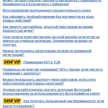
Может ли работодатель требовать выписки из стационара по
беременности и больничного с ребенком?
Восстановление пропущенного процессуального срока
Как оформить профзаболевание без документов из зоны
боевых действий?
Как вернуть автомобиль, изъятый приставами во время
банкротства мужа?
Срок подачи ходатайства или частной жалобы если истец не
явился на судебное заседание. Определение не видел не
получал.
Можно ли продлить регистрацию оружия по временной
регистрации?
349₽ VIP
Применение ККТ в ТСЖ
Правильно ли пристав удерживает 50% с пенсии, если уже есть
удержания с зарплаты?
Можно ли взыскать зарплату через приставов, если счета
работодателя арестованы налоговой?
Должен ли работодатель платить штатному фотографу
вознаграждение за использование его фотографий на сайте?
349₽ VIP
Как получить больничный при беременности, если
врачи отказывают?