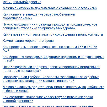
муниципальной дороги?
Можно ли отменить призыв сына с кожным заболеванием?
Как понимать завещание отца с необычными
формулировками?
Нужно ли охраннику 4 разряда проходить психиатрическое
освидетельствование по приказу Минздрава?
Какие права у контрактника при сокращении в воинской части
Компенсация морального вреда
Как проверить звонок следователя по статьям 165 и 159 УК
РФ?
Как бороться с соседями, ходящими под окном и нарушающими
покой?
Освобождается ли продажа приватизированной квартиры от
налога для пенсионера?
Правомерно ли требование оплаты госпошлины за судебные
издержки при эвакуации машины инвалида?
Можно ли лишить родительских прав бывшего мужа, избившего
ребенка и меня?
Как составить заявление коллектору об истечении срока
исковой давности?
Что значит дело в ВС РФ в адрес Председателя на стадии