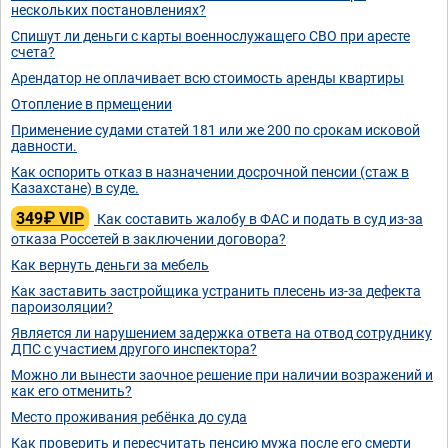
нескольких постановлениях?
Спишут ли деньги с карты военнослужащего СВО при аресте
счета?
Арендатор не оплачивает всю стоимость аренды квартиры
Отопление в прмещении
Применение судами статей 181 или же 200 по срокам исковой
давности.
Как оспорить отказ в назначении досрочной пенсии (стаж в
Казахстане) в суде.
349₽ VIP
Как составить жалобу в ФАС и подать в суд из-за
отказа Россетей в заключении договора?
Как вернуть деньги за мебель
Как заставить застройщика устранить плесень из-за дефекта
пароизоляции?
Является ли нарушением задержка ответа на отвод сотруднику
ДПС с участием другого инспектора?
Можно ли вынести заочное решение при наличии возражений и
как его отменить?
Место проживания ребёнка до суда
Как проверить и пересчитать пенсию мужа после его смерти