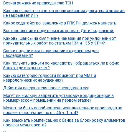
Вознаграждение председателю ТСН
Как снять арест со счетов после списания долга, если пристав
не закрывает ИП?
Какое ходатайство, заявление в ГПК РФ должен написать
Востановление в родительских правах. Дети под опекой.
Каковы шансы на смягчение наказания при уклонении от
принудительных работ по статьям 134 и 135 УК РФ?
Сроки подачи иска о признании иждивенцем для
наследования?
Как получить деньги по наследству - обращаться ли в офис
банка, где открыт счет?
Какую категорию годности присвоят при ЧМТ и
неврологических нарушениях?
Действия следователя после передачи в суд
Могут ли жильцы запретить установку кондиционеров в
коммерческом помещении на первом этаже?
Может ли быть возобновлено исполнительное производство
после его окончания по ст. 46 ч. 1 п. 4?
Как взыскать компенсацию с банка за блокировку алиментов
после отмены ареста?