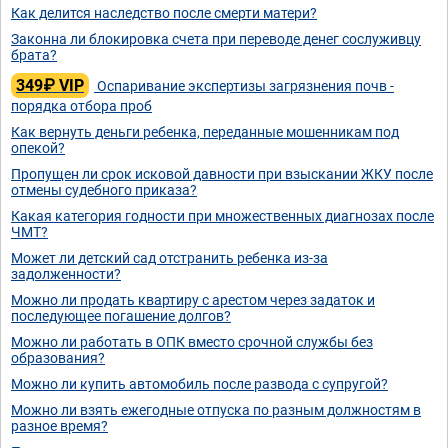
Как делится наследство после смерти матери?
Законна ли блокировка счета при переводе денег сослуживцу
брата?
349₽ VIP
Оспаривание экспертизы загрязнения почв -
порядка отбора проб
Как вернуть деньги ребенка, переданные мошенникам под
опекой?
Пропущен ли срок исковой давности при взыскании ЖКУ после
отмены судебного приказа?
Какая категория годности при множественных диагнозах после
ЧМТ?
Может ли детский сад отстранить ребенка из-за
задолженности?
Можно ли продать квартиру с арестом через задаток и
последующее погашение долгов?
Можно ли работать в ОПК вместо срочной службы без
образования?
Можно ли купить автомобиль после развода с супругой?
Можно ли взять ежегодные отпуска по разным должностям в
разное время?