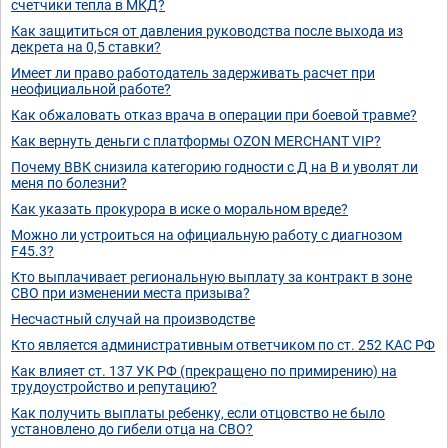
счетчики тепла в МКД?
Как защититься от давления руководства после выхода из
декрета на 0,5 ставки?
Имеет ли право работодатель задерживать расчет при
неофициальной работе?
Как обжаловать отказ врача в операции при боевой травме?
Как вернуть деньги с платформы OZON MERCHANT VIP?
Почему ВВК снизила категорию годности с Д на В и уволят ли
меня по болезни?
Как указать прокурора в иске о моральном вреде?
Можно ли устроиться на официальную работу с диагнозом
F45.3?
Кто выплачивает региональную выплату за контракт в зоне
СВО при изменении места призыва?
Несчастный случай на производстве
Кто является административным ответчиком по ст. 252 КАС РФ
Как влияет ст. 137 УК РФ (прекращено по примирению) на
трудоустройство и репутацию?
Как получить выплаты ребенку, если отцовство не было
установлено до гибели отца на СВО?