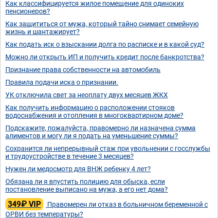
Как классифицируется жилое помещение для одиноких
пенсионеров?
Как защититься от мужа, который тайно снимает семейную
жизнь и шантажирует?
Как подать иск о взыскании долга по расписке и в какой суд?
Можно ли открыть ИП и получить кредит после банкротства?
Признание права собственности на автомобиль
Правила подачи иска о признании.
УК отключила свет за неоплату двух месяцев ЖКХ
Как получить информацию о расположении стояков
водоснабжения и отопления в многоквартирном доме?
Подскажите, пожалуйста, правомерно ли назначена сумма
алиментов и могу ли я подать на уменьшение суммы?
Сохранится ли непрерывный стаж при увольнении с госслужбы
и трудоустройстве в течение 3 месяцев?
Нужен ли медосмотр для ВНЖ ребенку 4 лет?
Обязана ли я впустить полицию для обыска, если
постановление выписано на мужа, а его нет дома?
349₽ VIP
Правомерен ли отказ в больничном беременной с
ОРВИ без температуры?