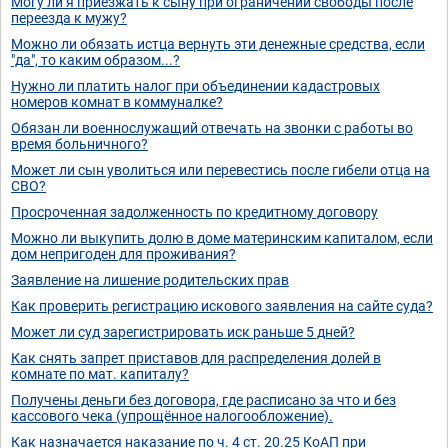
Могу ли я приезжать к сыну при ограничении свободы после
переезда к мужу?
Можно ли обязать истца вернуть эти денежные средства, если
"да", то каким образом...?
Нужно ли платить налог при объединении кадастровых
номеров комнат в коммуналке?
Обязан ли военнослужащий отвечать на звонки с работы во
время больничного?
Может ли сын уволиться или перевестись после гибели отца на
СВО?
Просроченная задолженность по кредитному договору
Можно ли выкупить долю в доме материнским капиталом, если
дом непригоден для проживания?
Заявление на лишение родительских прав
Как проверить регистрацию искового заявления на сайте суда?
Может ли суд зарегистрировать иск раньше 5 дней?
Как снять запрет приставов для распределения долей в
комнате по мат. капиталу?
Получены деньги без договора, где расписано за что и без
кассового чека (упрощённое налогообложение).
Как назначается наказание по ч. 4 ст. 20.25 КоАП при