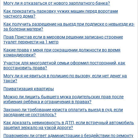
Могу ли я отказаться от нового зарплатного банка?
Как прекратить парковку чужих машин перед воротами
частного дома?
Как получить разрешение на выезд при подписке о невыезде из-
за болезни матери?
Прав Пристав если в мировом решении записано строение
туалет перенести на 1 метр
Какие права у меня при сокращении должности во время
командировки?
Участок для многодетной семьи оформил посторонний, как
восстановить права?
Могу ли я не явиться в полицию по вызову, если нет денег на
такси?
Приватизация квартиры
Можно ли лишить бывшего мужа родительских прав после
избиения ребёнка и ограничения в правах?
Законно ли требование юриста оплатить выезд в суд, если
заседание не состоялось?
Как доказать невиновность в ДТП, если встречный автомобиль
зацепил зеркало на узкой дороге?
Правомерен ли ответ администрации о бездействии по ремонту