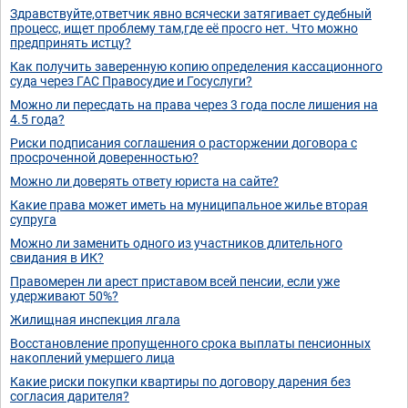
Здравствуйте,ответчик явно всячески затягивает судебный
процесс, ищет проблему там,где её просго нет. Что можно
предпринять истцу?
Как получить заверенную копию определения кассационного
суда через ГАС Правосудие и Госуслуги?
Можно ли пересдать на права через 3 года после лишения на
4.5 года?
Риски подписания соглашения о расторжении договора с
просроченной доверенностью?
Можно ли доверять ответу юриста на сайте?
Какие права может иметь на муниципальное жилье вторая
супруга
Можно ли заменить одного из участников длительного
свидания в ИК?
Правомерен ли арест приставом всей пенсии, если уже
удерживают 50%?
Жилищная инспекция лгала
Восстановление пропущенного срока выплаты пенсионных
накоплений умершего лица
Какие риски покупки квартиры по договору дарения без
согласия дарителя?