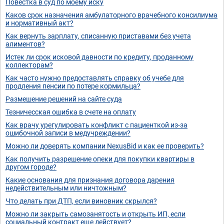
Повестка в суд по моему иску
Каков срок назначения амбулаторного врачебного консилиума
и нормативный акт?
Как вернуть зарплату, списанную приставами без учета
алиментов?
Истек ли срок исковой давности по кредиту, проданному
коллекторам?
Как часто нужно предоставлять справку об учебе для
продления пенсии по потере кормильца?
Размешение решений на сайте суда
Тезничесская ошибка в счете на оплату
Как врачу урегулировать конфликт с пациенткой из-за
ошибочной записи в медучреждении?
Можно ли доверять компании NexusBid и как ее проверить?
Как получить разрешение опеки для покупки квартиры в
другом городе?
Какие основания для признания договора дарения
недействительным или ничтожным?
Что делать при ДТП, если виновник скрылся?
Можно ли закрыть самозанятость и открыть ИП, если
социальный контракт еще действует?