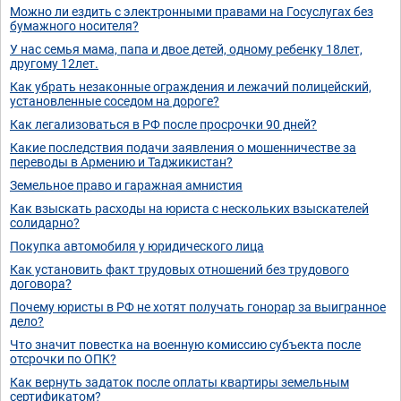
Можно ли ездить с электронными правами на Госуслугах без
бумажного носителя?
У нас семья мама, папа и двое детей, одному ребенку 18лет,
другому 12лет.
Как убрать незаконные ограждения и лежачий полицейский,
установленные соседом на дороге?
Как легализоваться в РФ после просрочки 90 дней?
Какие последствия подачи заявления о мошенничестве за
переводы в Армению и Таджикистан?
Земельное право и гаражная амнистия
Как взыскать расходы на юриста с нескольких взыскателей
солидарно?
Покупка автомобиля у юридического лица
Как установить факт трудовых отношений без трудового
договора?
Почему юристы в РФ не хотят получать гонорар за выигранное
дело?
Что значит повестка на военную комиссию субъекта после
отсрочки по ОПК?
Как вернуть задаток после оплаты квартиры земельным
сертификатом?