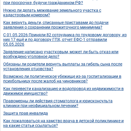
при просрочке, будучи гражданином РФ?
Нужно ли делать межевание земельного участка с
кадастровым номером?
Как вернуть деньги, списанные приставами до подачи
заявления о сохранении прожиточного минимума?
С 01.05.2026 Приняли 82 сотрудника по трудовому договору, из
них 17 ещё и по договору ГПХ, отчет ЕФС-1 отправили
05.05.2026
Заявление написано участковым, может ли быть отказ или
возбуждено уголовное дело?
Обязаны ли родители вернуть выплаты за гибель сына после
установления отцовства?
Возможно ли политическое убежище из-за госпитализации в
психбольницу после жалоб на чиновников?
Как перевести канализацию и водопровод из недвижимости в
движимое имущество?
Правомерны ли действия стоматолога и юрисконсульта
клиники при неофициальном лечении?
Защита прав инвалида
Как пожаловаться на хамство врача в детской поликлинике и
на какие статьи ссылаться?